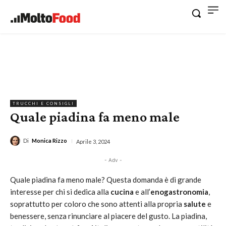
TRUCCHI E CONSIGLI
Quale piadina fa meno male
Di
Monica Rizzo
Aprile 3, 2024
- Adv -
Quale piadina fa meno male? Questa domanda è di grande
interesse per chi si dedica alla
cucina
e all’
enogastronomia
,
soprattutto per coloro che sono attenti alla propria
salute
e
benessere, senza rinunciare al piacere del gusto. La piadina,