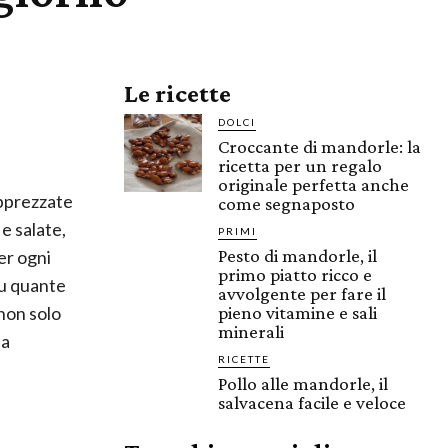
Le ricette
DOLCI
Croccante di mandorle: la
ricetta per un regalo
originale perfetta anche
apprezzate
come segnaposto
 e salate,
PRIMI
Pesto di mandorle, il
er ogni
primo piatto ricco e
u quante
avvolgente per fare il
non solo
pieno vitamine e sali
minerali
 a
RICETTE
Pollo alle mandorle, il
salvacena facile e veloce