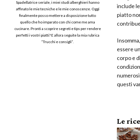
Spadellatrice seriale, i miei studi alberghieri hanno
include l
affinato le mie tecniche e le mie conoscenze. Oggi
piatto no
finalmente posso mettere a disposizione tutto
quello che ho imparato con chi come me ama
contribue
cucinare. Pronti a scoprire segreti e tips per rendere
perfetti i vostri piatti? E allora seguite la mia rubrica
Insomma,
“Trucchi e consigli”.
essere un
corpo e d
condizion
numerosi 
questi va
Le ric