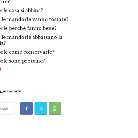
ire?
le cosa si abbina?
 le mandorle vanno tostate?
le perchè fanno bene?
 le mandorle abbassano la
ia?
le come conservarle?
le sono proteine?
i
q_mandorle
ividi