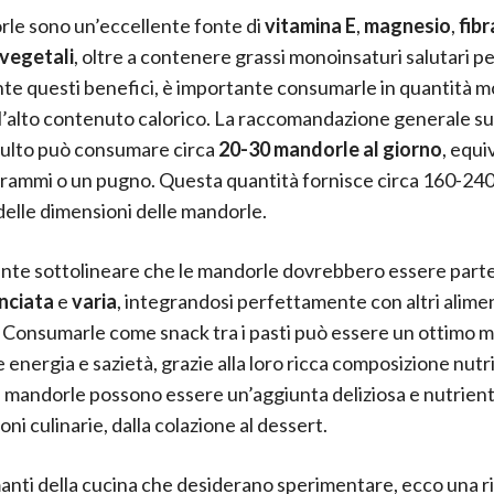
le sono un’eccellente fonte di
vitamina E
,
magnesio
,
fibr
 vegetali
, oltre a contenere grassi monoinsaturi salutari per
e questi benefici, è importante consumarle in quantità m
l’alto contenuto calorico. La raccomandazione generale s
dulto può consumare circa
20-30 mandorle al giorno
, equi
grammi o un pugno. Questa quantità fornisce circa 160-240 
elle dimensioni delle mandorle.
nte sottolineare che le mandorle dovrebbero essere parte
anciata
e
varia
, integrandosi perfettamente con altri aliment
. Consumarle come snack tra i pasti può essere un ottimo 
 energia e sazietà, grazie alla loro ricca composizione nutr
le mandorle possono essere un’aggiunta deliziosa e nutrient
ni culinarie, dalla colazione al dessert.
manti della cucina che desiderano sperimentare, ecco una r