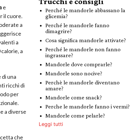
Trucchi e consigli
a
e
Perché le mandorle abbassano la
 il cuore.
glicemia?
oderate a
Perché le mandorle fanno
dimagrire?
uggerisce
Cosa significa mandorle attivate?
valenti a
Perché le mandorle non fanno
calorie, a
ingrassare?
Mandorle dove comprarle?
Mandorle sono nocive?
 di una
Perchè le mandorle diventano
i ricchi di
amare?
modo per
Mandorle come snack?
izionale.
Perche le mandorle fanno i vermi?
e a diverse
Mandorle come pelarle?
Leggi tutti
icetta che