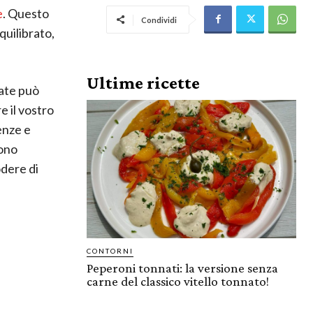
e
. Questo
Condividi
quilibrato,
Ultime ricette
ate può
e il vostro
enze e
rono
dere di
CONTORNI
Peperoni tonnati: la versione senza
carne del classico vitello tonnato!