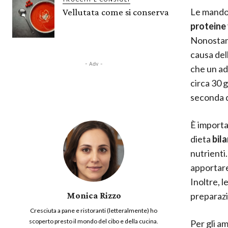
Le mandor
Vellutata come si conserva
proteine
Nonostant
causa del
- Adv -
che un a
circa 30 
seconda d
È importa
dieta
bil
nutrienti
apportare
Inoltre, 
preparazio
Monica Rizzo
Cresciuta a pane e ristoranti (letteralmente) ho
scoperto presto il mondo del cibo e della cucina.
Per gli a