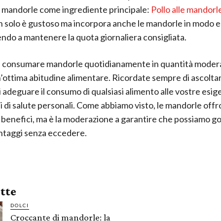
e mandorle come ingrediente principale:
Pollo alle mandorl
n solo è gustoso ma incorpora anche le mandorle in modo e
ndo a mantenere la quota giornaliera consigliata.
 consumare mandorle quotidianamente in quantità moder
’ottima abitudine alimentare. Ricordate sempre di ascoltar
i adeguare il consumo di qualsiasi alimento alle vostre esig
i di salute personali. Come abbiamo visto, le mandorle off
benefici, ma è la moderazione a garantire che possiamo go
ntaggi senza eccedere.
ette
DOLCI
Croccante di mandorle: la