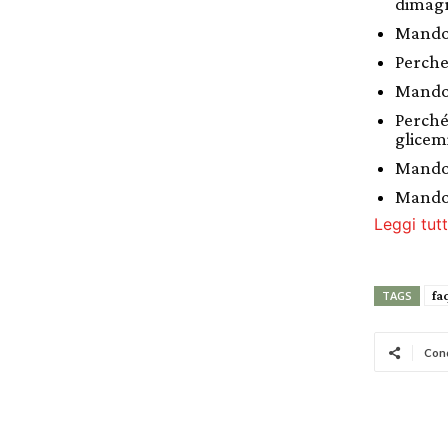
dimagr
Mandor
Perche
Mandor
Perché
glicem
Mandor
Mandor
Leggi tutt
fa
TAGS
Cond