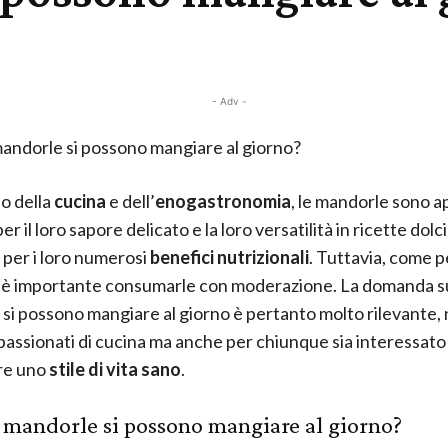
- Adv -
ndorle si possono mangiare al giorno?
o della
cucina
e dell’
enogastronomia
, le mandorle sono 
er il loro sapore delicato e la loro versatilità in ricette dolci
per i loro numerosi
benefici nutrizionali
. Tuttavia, come p
, è importante consumarle con moderazione. La domanda s
si possono mangiare al giorno è pertanto molto rilevante, 
ppassionati di cucina ma anche per chiunque sia interessato
re uno
stile di vita sano
.
mandorle si possono mangiare al giorno?