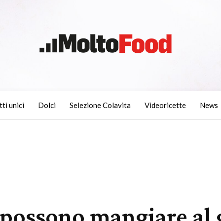
tti unici
Dolci
Selezione Colavita
Videoricette
News
possono mangiare al 