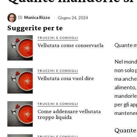
Di
Monica Rizzo
Giugno 24, 2024
Suggerite per te
TRUCCHI E CONSIGLI
Quante ma
Vellutata come conservarla
Nel mond
non solo p
TRUCCHI E CONSIGLI
Vellutata cosa vuol dire
ma anche 
alimento
mandorle 
per gli a
TRUCCHI E CONSIGLI
Come addensare vellutata
mantene
troppo liquida
Quante 
TRUCCHI E CONSIGLI