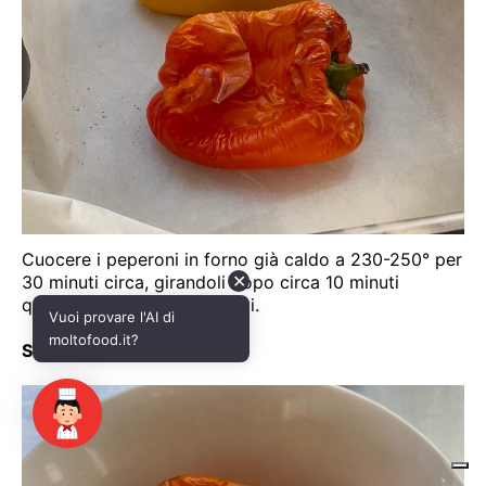
✕
Vuoi provare l'AI di
moltofood.it?