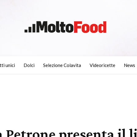
tti unici
Dolci
Selezione Colavita
Videoricette
News
ia Petrone presenta il l