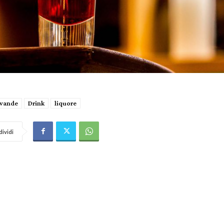
vande
Drink
liquore
ividi