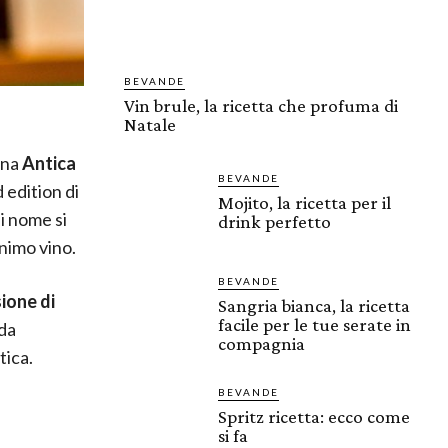
BEVANDE
Vin brule, la ricetta che profuma di
Natale
ana
Antica
BEVANDE
 edition di
Mojito, la ricetta per il
cui nome si
drink perfetto
onimo vino.
BEVANDE
ione di
Sangria bianca, la ricetta
facile per le tue serate in
 da
compagnia
tica.
BEVANDE
Spritz ricetta: ecco come
si fa