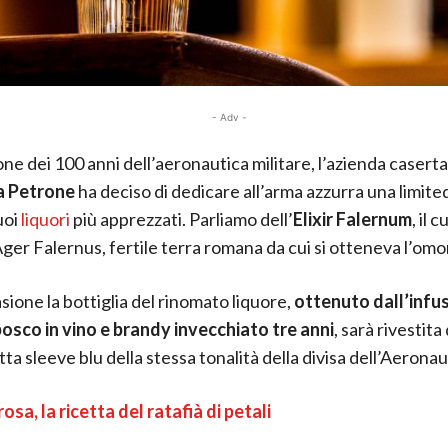
- Adv -
one dei 100 anni dell’aeronautica militare, l’azienda casert
ia Petrone
ha deciso di dedicare all’arma azzurra una limited
uoi
liquori
più apprezzati. Parliamo dell’
Elixir Falernum
, il 
’Ager Falernus, fertile terra romana da cui si otteneva l’om
sione la bottiglia del rinomato liquore,
ottenuto dall’infus
 bosco in vino e brandy invecchiato tre anni
, sarà rivestita
ta sleeve blu della stessa tonalità della divisa dell’Aeronau
osa, la ricetta del ratafià di petali