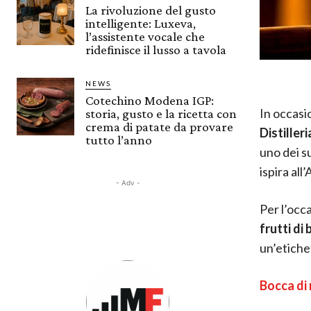
La rivoluzione del gusto
intelligente: Luxeva,
l’assistente vocale che
ridefinisce il lusso a tavola
NEWS
Cotechino Modena IGP:
In occasi
storia, gusto e la ricetta con
crema di patate da provare
Distiller
tutto l’anno
uno dei s
ispira all
- Adv -
Per l’occa
frutti di
un’etichet
Bocca di r