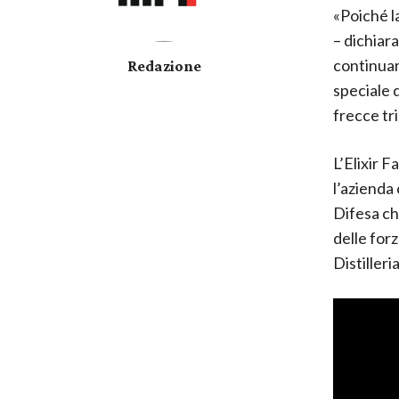
«Poiché la
– dichiar
continuar
Redazione
speciale d
frecce tri
L’Elixir 
l’azienda 
Difesa ch
delle for
Distilleri