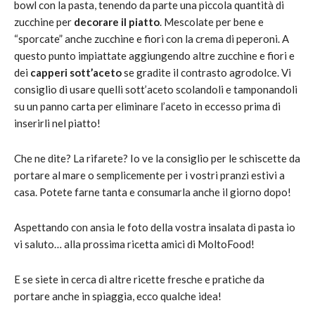
bowl con la pasta, tenendo da parte una piccola quantità di
zucchine per
decorare il piatto
. Mescolate per bene e
“sporcate” anche zucchine e fiori con la crema di peperoni. A
questo punto impiattate aggiungendo altre zucchine e fiori e
dei
capperi sott’aceto
se gradite il contrasto agrodolce. Vi
consiglio di usare quelli sott’aceto scolandoli e tamponandoli
su un panno carta per eliminare l’aceto in eccesso prima di
inserirli nel piatto!
Che ne dite? La rifarete? Io ve la consiglio per le schiscette da
portare al mare o semplicemente per i vostri pranzi estivi a
casa. Potete farne tanta e consumarla anche il giorno dopo!
Aspettando con ansia le foto della vostra insalata di pasta io
vi saluto… alla prossima ricetta amici di MoltoFood!
E se siete in cerca di altre ricette fresche e pratiche da
portare anche in spiaggia, ecco qualche idea!