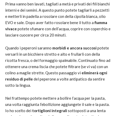
Prima vanno ben lavati, tagliati a metà e privati dei fili bianchi
interni e dei semini. A questo punto potete tagliarli a pezzetti
e metterli in padella a rosolare con della cipolla bianca, olio
EVO e sale. Dopo aver fatto rosolare bene il tutto a
fiamma
vivace
potete sfumare con dell’acqua, coprire con coperchio e
lasciare cuocere per circa 20 minuti.
Quando i peperoni saranno
morbidi e ancora succosi
potete
versarli in un bicchiere stretto e alto e frullarli con della
ricotta fresca, o del formaggio spalmabile. Continuato fino ad
ottenere una crema liscia che potete filtrare (se vi va) con un
colino a maglie strette. Questo passaggio vi
eliminerà ogni
residuo di pelle
del peperone a volte antipatico da sentire
sotto la lingua.
Nel frattempo potete mettere a bollire l’acqua per la pasta,
una volta raggiunta l’ebollizione aggiungete il sale e la pasta.
Io ho scelto dei
tortiglioni integrali
sottoposti a una lenta