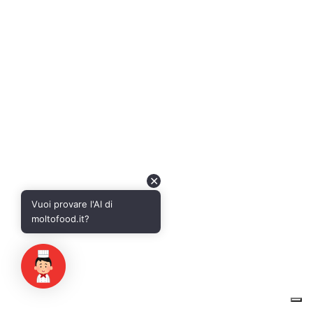
✕
Vuoi provare l'AI di
moltofood.it?