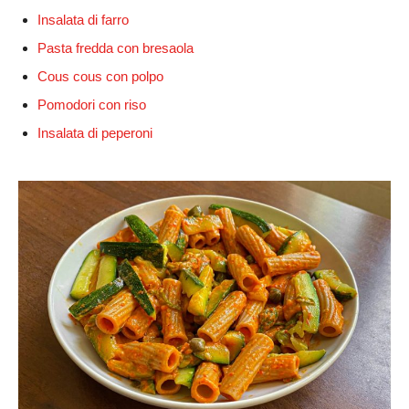
Insalata di farro
Pasta fredda con bresaola
Cous cous con polpo
Pomodori con riso
Insalata di peperoni