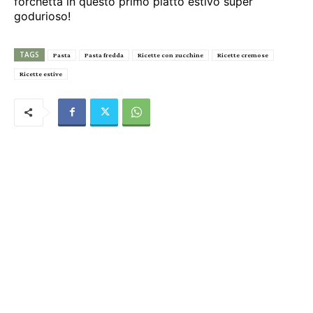
forchetta in questo primo piatto estivo super
godurioso!
TAGS
Pasta
Pasta fredda
Ricette con zucchine
Ricette cremose
Ricette estive