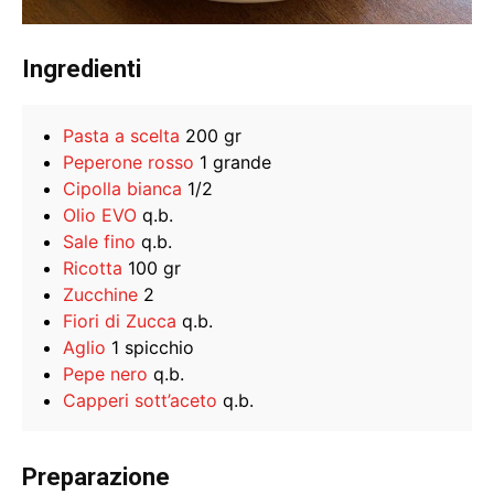
Ingredienti
Pasta a scelta
200 gr
Peperone rosso
1 grande
Cipolla bianca
1/2
Olio EVO
q.b.
Sale fino
q.b.
Ricotta
100 gr
Zucchine
2
Fiori di Zucca
q.b.
Aglio
1 spicchio
Pepe nero
q.b.
Capperi sott’aceto
q.b.
Preparazione