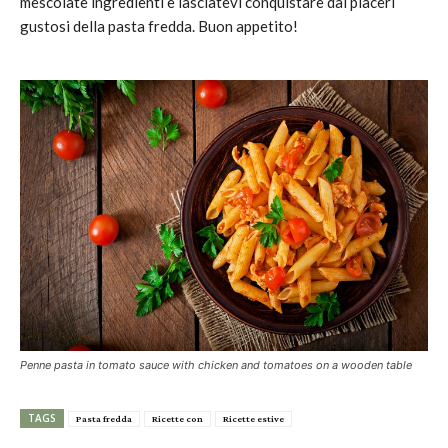
mescolate ingredienti e lasciatevi conquistare dai piaceri
gustosi della pasta fredda. Buon appetito!
Penne pasta in tomato sauce with chicken and tomatoes on a wooden table
TAGS
Pasta fredda
Ricette con
Ricette estive