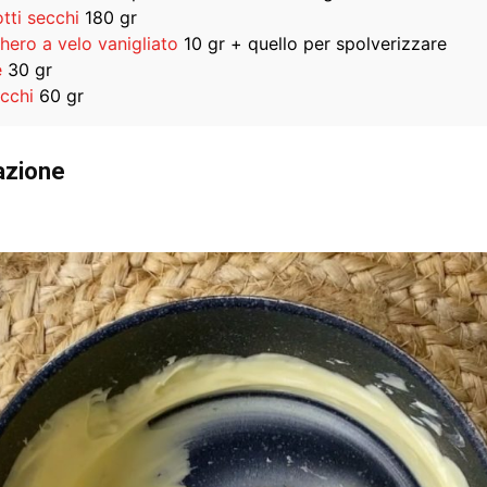
tti secchi
180 gr
hero a velo vanigliato
10 gr + quello per spolverizzare
e
30 gr
acchi
60 gr
azione