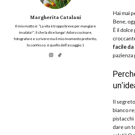
Hai mai pe
Margherita Catalani
Bene, ogg
Il mio motto è: “La vita è troppo breve per mangiare
È il dolce
insalata!”, il che la dice lunga! Adoro cucinare,
croccante
fotografare e scrivere ma il mio momento preferito,
lo confesso, è quello dell’assaggio :)
facile da
pazienza 
Perché
un’ide
Il segreto
bianco re
pistacchi
dare un t