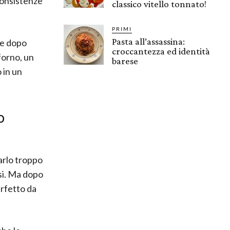
 consistenze
classico vitello tonnato!
PRIMI
Pasta all’assassina:
ire dopo
croccantezza ed identità
 forno, un
barese
 in un
o
arlo troppo
rsi. Ma dopo
erfetto da