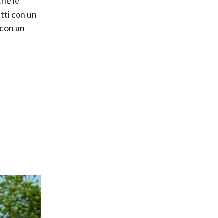
che le
tti con un
 con un