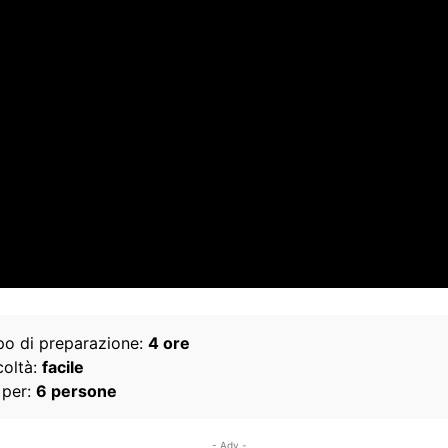
o di preparazione:
4 ore
coltà:
facile
 per:
6 persone
- Adv -