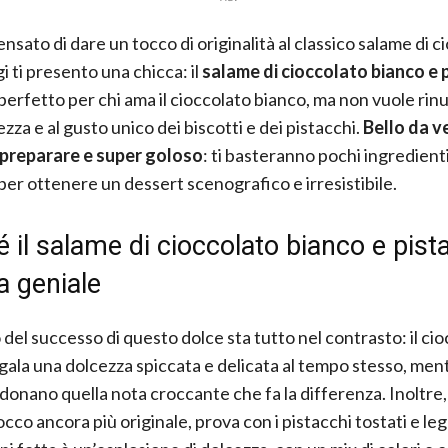
nsato di dare un tocco di originalità al classico salame di c
i ti presento una chicca: il
salame di cioccolato bianco e 
 perfetto per chi ama il cioccolato bianco, ma non vuole rinu
zza e al gusto unico dei biscotti e dei pistacchi.
Bello da v
 preparare e super goloso
: ti basteranno pochi ingredienti
per ottenere un dessert scenografico e irresistibile.
 il salame di cioccolato bianco e pist
a geniale
 del successo di questo dolce sta tutto nel contrasto: il ci
gala una dolcezza spiccata e delicata al tempo stesso, ment
 donano quella nota croccante che fa la differenza. Inoltre,
occo ancora più originale, prova con i pistacchi tostati e 