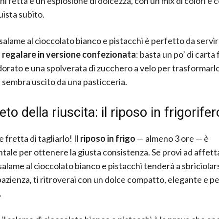
ni fetta è un’esplosione di dolcezza, con un mix di colori e
ista subito.
l salame al cioccolato bianco e pistacchi è perfetto da serv
 regalare in versione confezionata
: basta un po’ di carta
dorato e una spolverata di zucchero a velo per trasformarlo
 sembra uscito da una pasticceria.
eto della riuscita: il riposo in frigorifer
fretta di tagliarlo! Il
riposo in frigo
— almeno 3 ore — è
ale per ottenere la giusta consistenza. Se provi ad affett
 salame al cioccolato bianco e pistacchi tenderà a sbriciola
 pazienza, ti ritroverai con un dolce compatto, elegante e p
.