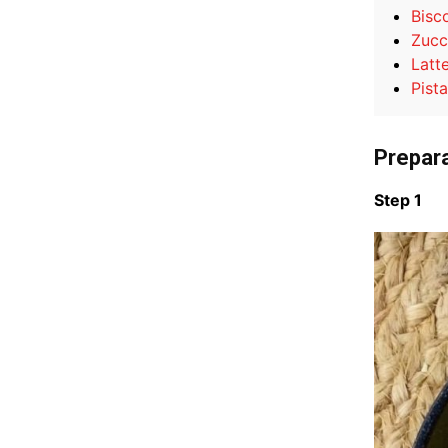
Bisco
Zucc
Latt
Pist
Prepar
Step 1