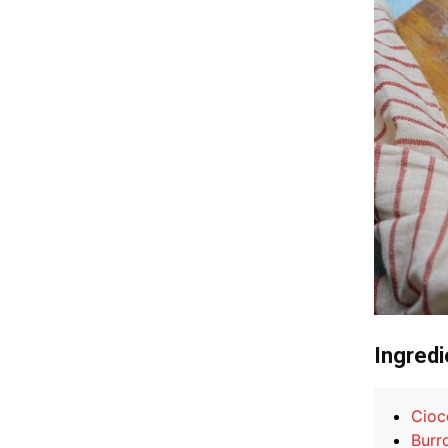
Ingredi
Cioc
Burr