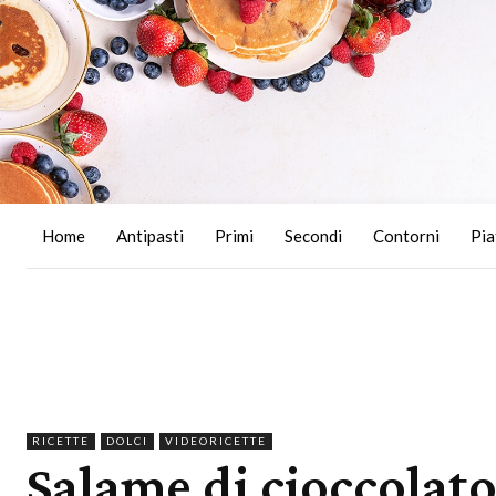
Home
Antipasti
Primi
Secondi
Contorni
Pia
RICETTE
DOLCI
VIDEORICETTE
Salame di cioccolato