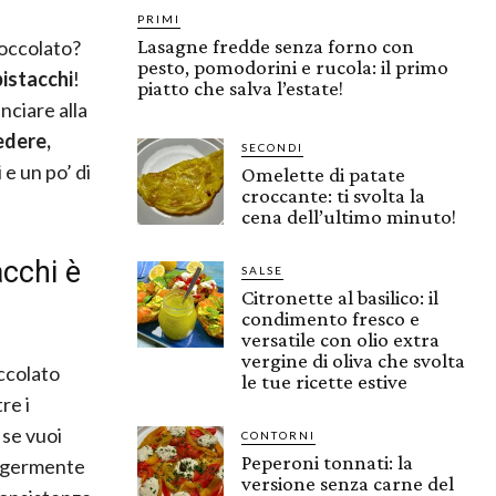
PRIMI
Lasagne fredde senza forno con
ioccolato?
pesto, pomodorini e rucola: il primo
pistacchi
!
piatto che salva l’estate!
nciare alla
edere,
SECONDI
 e un po’ di
Omelette di patate
croccante: ti svolta la
cena dell’ultimo minuto!
acchi è
SALSE
Citronette al basilico: il
condimento fresco e
versatile con olio extra
vergine di oliva che svolta
occolato
le tue ricette estive
re i
 se vuoi
CONTORNI
Peperoni tonnati: la
leggermente
versione senza carne del