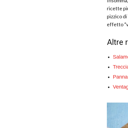
Insomma, 
ricette p
pizzico d
effetto “
Altre 
Salame
Trecci
Panna 
Ventagl