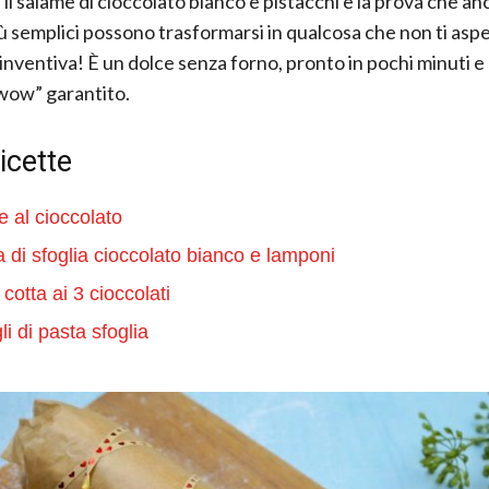
il salame di cioccolato bianco e pistacchi è la prova che an
iù semplici possono trasformarsi in qualcosa che non ti aspe
i inventiva! È un dolce senza forno, pronto in pochi minuti e
wow” garantito.
ricette
 al cioccolato
a di sfoglia cioccolato bianco e lamponi
cotta ai 3 cioccolati
i di pasta sfoglia