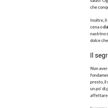
salati! Og
che conqu
Inoltre, i
cena o
da
nastrino 
dolce che
Il segr
Non avere 
fondament
presto, il
un po’ di
affettare