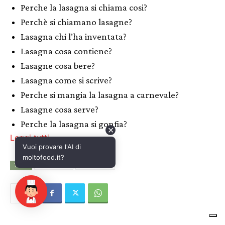
✕
Vuoi provare l'AI di
moltofood.it?