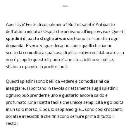
- Adv -
Aperitivi? Feste di compleanno? Buffet salati? Antipasto
dell’ultimo minuto? Ospiti che arrivano all’improvviso? Questi
spiedini di pasta sfoglia ai wurstel
sono la risposta a ogni
domanda! È vero, vi guarderanno come quelli che hanno
scelto la comodità a qualcosa di più creativo ed elaborato, ma
non è proprio questo il punto? Uno stuzzichino semplice,
sfizioso e pronto in pochi minuti.
Questi spiedini sono belli da vedere e
comodissimi da
mangiare
, si portano in tavola direttamente sugli spiedini:
ognuno può prenderne uno e gustarlo ancora caldo e
profumato. Una ricetta facile che unisce semplicità e golosità
in un solo morso. E poi, lo sappiamo già… sono così croccanti,
dorati e irresistibili che finiscono sempre prima di tutto il
resto!