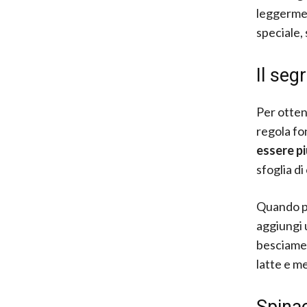
leggermen
speciale,
Il seg
Per ottene
regola fo
essere pi
sfoglia d
Quando pre
aggiungi 
besciamell
latte e m
Spinac