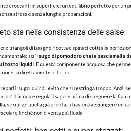
te croccanti in superficie: un equilibrio perfetto per un 
 senza stress e senza lunghe preparazioni.
reto sta nella consistenza delle salse
re triangoli di lasagne ricotta e spinaci cotti alla perfezio
ndamentale: sia il
sugo di pomodoro
che la besciamella 
uttosto liquidi
. È questa componente acquosa che permet
i cuocersi direttamente in forno.
pari il sugo, quindi, evita che si restringa troppo. Anzi, s
un po’ d’acqua e regola il sapore prima di spegnere la fiamm
a, se utilizzi quella già pronta, ti basterà aggiungere un go
escolare finché non diventa più fluida.
i perfetti: ben cotti e super strizzati