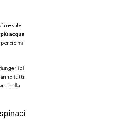
lio e sale,
 più acqua
, perciò mi
iungerli al
anno tutti.
are bella
 spinaci