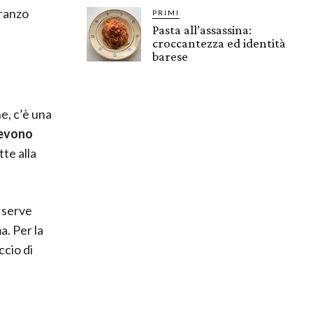
pranzo
PRIMI
Pasta all’assassina:
croccantezza ed identità
barese
ne, c’è una
devono
te alla
e serve
a. Per la
ccio di