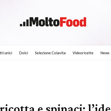
tti unici
Dolci
Selezione Colavita
Videoricette
News
ricotta e spinaci: l’id