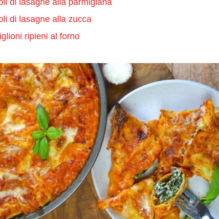
oli di lasagne alla parmigiana
oli di lasagne alla zucca
lioni ripieni al forno