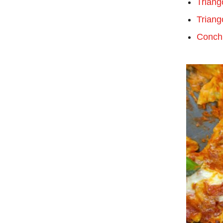
Triang
Triang
Conchig