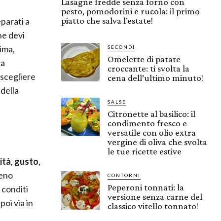
Lasagne fredde senza forno con
pesto, pomodorini e rucola: il primo
piatto che salva l’estate!
eparati a
he devi
ima,
SECONDI
Omelette di patate
za
croccante: ti svolta la
i scegliere
cena dell’ultimo minuto!
 della
SALSE
Citronette al basilico: il
condimento fresco e
versatile con olio extra
vergine di oliva che svolta
le tue ricette estive
ità
,
gusto
,
ieno
CONTORNI
Peperoni tonnati: la
 conditi
versione senza carne del
oi via in
classico vitello tonnato!