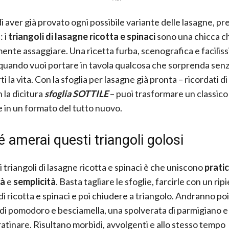
i aver già provato ogni possibile variante delle lasagne, pr
: i
triangoli di lasagne ricotta e spinaci
sono una chicca c
ente assaggiare. Una ricetta furba, scenografica e faciliss
quando vuoi portare in tavola qualcosa che sorprenda sen
i la vita. Con la sfoglia per lasagne già pronta – ricordati d
 la dicitura
sfoglia SOTTILE
– puoi trasformare un classico
e in un formato del tutto nuovo.
 amerai questi triangoli golosi
ei triangoli di lasagne ricotta e spinaci è che uniscono
pratic
tà
e
semplicità
. Basta tagliare le sfoglie, farcirle con un rip
i ricotta e spinaci e poi chiudere a triangolo. Andranno poi
di pomodoro e besciamella, una spolverata di parmigiano e p
ratinare. Risultano morbidi, avvolgenti e allo stesso tempo