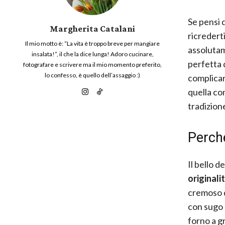
Se pensi d
Margherita Catalani
ricrederti
Il mio motto è: “La vita è troppo breve per mangiare
assolutam
insalata!”, il che la dice lunga! Adoro cucinare,
perfetta 
fotografare e scrivere ma il mio momento preferito,
lo confesso, è quello dell’assaggio :)
complicart
quella con
tradizion
Perché
Il bello d
originali
cremoso d
con sugo 
forno a g