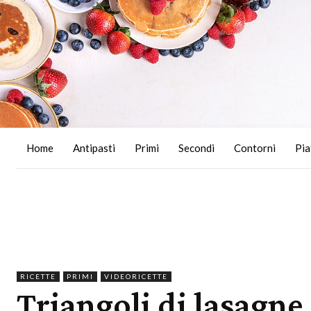
Home
Antipasti
Primi
Secondi
Contorni
Pia
RICETTE
PRIMI
VIDEORICETTE
Triangoli di lasagne 