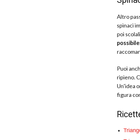
Altro pass
spinaci i
poi scolal
possibile
raccomand
Puoi anche
ripieno. 
Un’idea o
figura co
Ricett
Triang