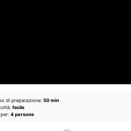
o di preparazione:
50 min
coltà:
facile
 per:
4 persone
- Adv -