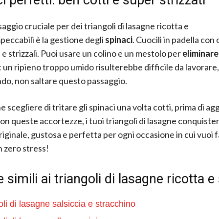
aggio cruciale per dei triangoli di lasagne ricotta e
mpeccabili è la gestione degli
spinaci
. Cuocili in padella con o
i e strizzali. Puoi usare un colino e un mestolo per
eliminare
: un ripieno troppo umido risulterebbe difficile da lavorare
o, non saltare questo passaggio.
 scegliere di tritare gli spinaci una volta cotti, prima di agg
Con queste accortezze, i tuoi triangoli di lasagne conquister
riginale, gustosa e perfetta per ogni occasione in cui vuoi f
n zero stress!
e simili ai triangoli di lasagne ricotta e
oli di lasagne salsiccia e stracchino