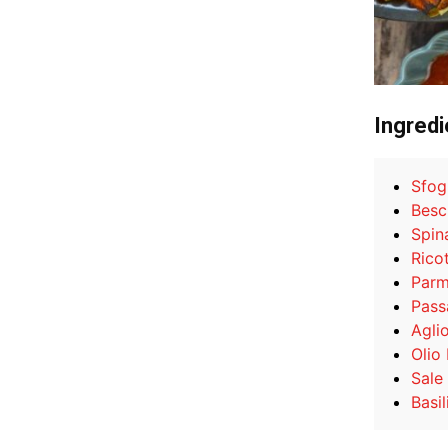
Ingredi
Sfogl
Besc
Spina
Rico
Parm
Pass
Agli
Olio
Sale
Basi