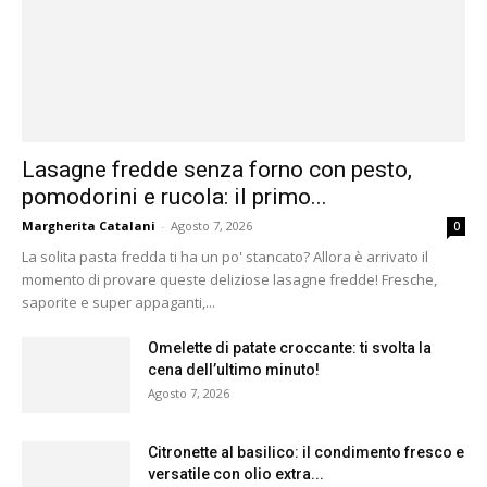
Lasagne fredde senza forno con pesto,
pomodorini e rucola: il primo...
Margherita Catalani
-
Agosto 7, 2026
0
La solita pasta fredda ti ha un po' stancato? Allora è arrivato il
momento di provare queste deliziose lasagne fredde! Fresche,
saporite e super appaganti,...
Omelette di patate croccante: ti svolta la
cena dell’ultimo minuto!
Agosto 7, 2026
Citronette al basilico: il condimento fresco e
versatile con olio extra...