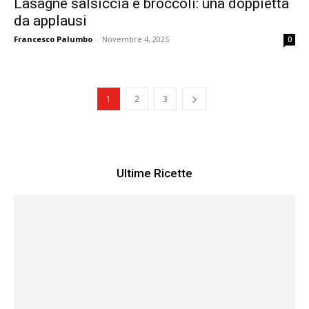
Lasagne salsiccia e broccoli: una doppietta
da applausi
Francesco Palumbo
-
Novembre 4, 2025
0
1
2
3
Ultime Ricette