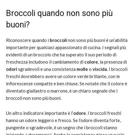
Broccoli quando non sono più
buoni?
Riconoscere quando i
broccoli
non sono più buoni è un’abilità
importante per qualsiasi appassionato di cucina. I segnali più
evidenti di un broccolo che ha superato il suo periodo di
freschezza includono il cambiamento di
colore
, la presenza di
odori
sgradevoli e una consistenza
molle
o
viscida
. I broccoli
freschi dovrebbero avere un colore verde brillante, con le
infiorescenze compatte e ben chiuse. Se notate che il colore è
diventato giallastro o marrone, è un chiaro segnale che i
broccoli non sono più buoni.
Un altro indicatore importante è l’
odore
. I broccoli freschi
hanno un odore leggero e fresco. Se l’odore diventa forte,
pungente o sgradevole, è un segno che i broccoli stanno
iniziando a decomporsi. Anche la consistenza gioca un ruolo