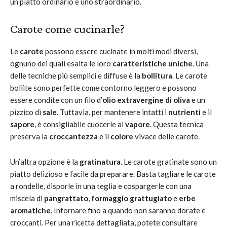
un piatto ordinario e uno straordinario.
Carote come cucinarle?
Le
carote
possono essere cucinate in molti modi diversi,
ognuno dei quali esalta le loro
caratteristiche uniche
. Una
delle tecniche più semplici e diffuse è la
bollitura
. Le carote
bollite sono perfette come contorno leggero e possono
essere condite con un filo d’
olio extravergine di oliva
e un
pizzico di
sale
. Tuttavia, per mantenere intatti i
nutrienti
e il
sapore
, è consigliabile cuocerle al
vapore
. Questa tecnica
preserva la
croccantezza
e il
colore
vivace delle carote.
Un’altra opzione è la
gratinatura
. Le carote gratinate sono un
piatto delizioso e facile da preparare. Basta tagliare le carote
a rondelle, disporle in una teglia e cospargerle con una
miscela di
pangrattato
,
formaggio grattugiato
e
erbe
aromatiche
. Infornare fino a quando non saranno dorate e
croccanti. Per una ricetta dettagliata, potete consultare