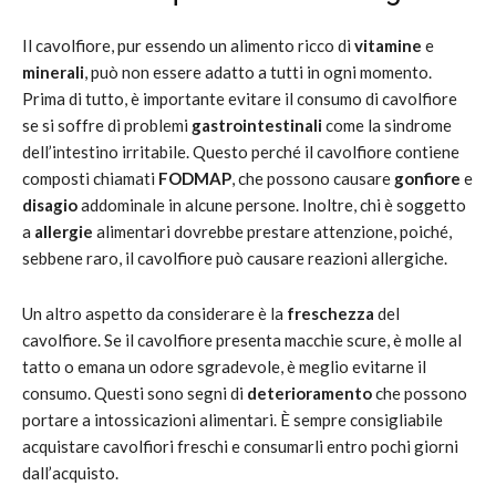
Il cavolfiore, pur essendo un alimento ricco di
vitamine
e
minerali
, può non essere adatto a tutti in ogni momento.
Prima di tutto, è importante evitare il consumo di cavolfiore
se si soffre di problemi
gastrointestinali
come la sindrome
dell’intestino irritabile. Questo perché il cavolfiore contiene
composti chiamati
FODMAP
, che possono causare
gonfiore
e
disagio
addominale in alcune persone. Inoltre, chi è soggetto
a
allergie
alimentari dovrebbe prestare attenzione, poiché,
sebbene raro, il cavolfiore può causare reazioni allergiche.
Un altro aspetto da considerare è la
freschezza
del
cavolfiore. Se il cavolfiore presenta macchie scure, è molle al
tatto o emana un odore sgradevole, è meglio evitarne il
consumo. Questi sono segni di
deterioramento
che possono
portare a intossicazioni alimentari. È sempre consigliabile
acquistare cavolfiori freschi e consumarli entro pochi giorni
dall’acquisto.