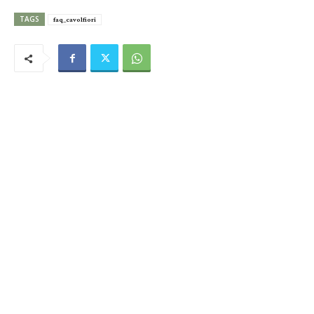
TAGS
faq_cavolfiori