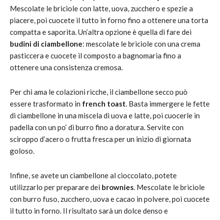
Mescolate le briciole con latte, uova, zucchero e spezie a
piacere, poi cuocete il tutto in forno fino a ottenere una torta
compatta e saporita. Un’altra opzione è quella di fare dei
budini di ciambellone
: mescolate le briciole con una crema
pasticcera e cuocete il composto a bagnomaria fino a
ottenere una consistenza cremosa.
Per chi ama le colazioni ricche, il ciambellone secco può
essere trasformato in
french toast
. Basta immergere le fette
di ciambellone in una miscela di uova e latte, poi cuocerle in
padella con un po’ di burro fino a doratura. Servite con
sciroppo d’acero o frutta fresca per un inizio di giornata
goloso.
Infine, se avete un ciambellone al cioccolato, potete
utilizzarlo per preparare dei
brownies
. Mescolate le briciole
con burro fuso, zucchero, uova e cacao in polvere, poi cuocete
il tutto in forno. Il risultato sarà un dolce denso e