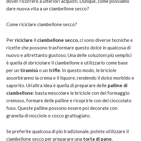
dover ricorrere a ulteriori acquisti. Dunque, come possiamo
dare nuova vita a un ciambellone secco?
Come riciclare ciambellone secco?
Per
riciclare
il
ciambellone secco
, ci sono diverse tecniche e
ricette che possono trasformare questo dolce in qualcosa di
nuovo e altrettanto gustoso. Una delle soluzioni più semplici
è quella di sbriciolare il ciambellone e utilizzarlo come base
per un
tiramisù
o un
trifle
. In questo modo, le briciole
assorbiranno la crema e il liquore, rendendo il dolce morbido e
saporito. Un’altra idea è quella di preparare delle
palline di
ciambellone
: basta mescolare le briciole con del formaggio
cremoso, formare delle palline e ricoprirle con del cioccolato
fuso. Queste palline possono essere poi decorate con
granella di nocciole o cocco grattugiato.
Se preferite qualcosa di più tradizionale, potete utilizzare il
ciambellone secco per preparare una
torta di pane
.