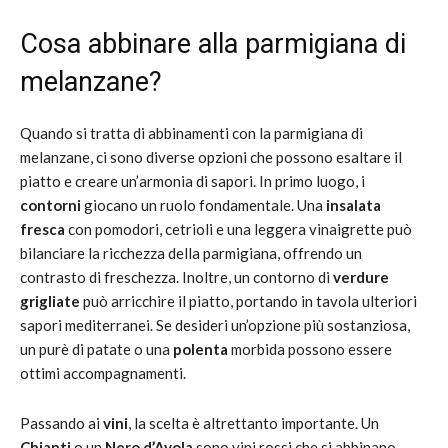
Cosa abbinare alla parmigiana di
melanzane?
Quando si tratta di abbinamenti con la parmigiana di
melanzane, ci sono diverse opzioni che possono esaltare il
piatto e creare un’armonia di sapori. In primo luogo, i
contorni
giocano un ruolo fondamentale. Una
insalata
fresca
con pomodori, cetrioli e una leggera vinaigrette può
bilanciare la ricchezza della parmigiana, offrendo un
contrasto di freschezza. Inoltre, un contorno di
verdure
grigliate
può arricchire il piatto, portando in tavola ulteriori
sapori mediterranei. Se desideri un’opzione più sostanziosa,
un purè di patate o una
polenta
morbida possono essere
ottimi accompagnamenti.
Passando ai
vini
, la scelta è altrettanto importante. Un
Chianti
o un
Nero d’Avola
sono vini rossi che si abbinano