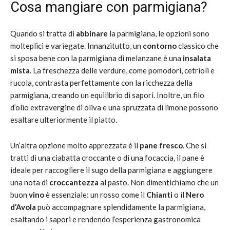
Cosa mangiare con parmigiana?
Quando si tratta di
abbinare
la parmigiana, le opzioni sono
molteplici e variegate. Innanzitutto, un
contorno
classico che
si sposa bene con la parmigiana di melanzane è una
insalata
mista
. La freschezza delle verdure, come pomodori, cetrioli e
rucola, contrasta perfettamente con la ricchezza della
parmigiana, creando un equilibrio di sapori. Inoltre, un filo
d’olio extravergine di oliva e una spruzzata di limone possono
esaltare ulteriormente il piatto.
Un’altra opzione molto apprezzata è il
pane fresco
. Che si
tratti di una ciabatta croccante o di una focaccia, il pane è
ideale per raccogliere il sugo della parmigiana e aggiungere
una nota di
croccantezza
al pasto. Non dimentichiamo che un
buon
vino
è essenziale: un rosso come il
Chianti
o il
Nero
d’Avola
può accompagnare splendidamente la parmigiana,
esaltando i sapori e rendendo l’esperienza gastronomica