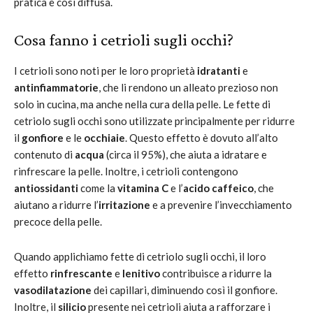
pratica è così diffusa.
Cosa fanno i cetrioli sugli occhi?
I cetrioli sono noti per le loro proprietà
idratanti
e
antinfiammatorie
, che li rendono un alleato prezioso non
solo in cucina, ma anche nella cura della pelle. Le fette di
cetriolo sugli occhi sono utilizzate principalmente per ridurre
il
gonfiore
e le
occhiaie
. Questo effetto è dovuto all’alto
contenuto di
acqua
(circa il 95%), che aiuta a idratare e
rinfrescare la pelle. Inoltre, i cetrioli contengono
antiossidanti
come la
vitamina C
e l’
acido caffeico
, che
aiutano a ridurre l’
irritazione
e a prevenire l’invecchiamento
precoce della pelle.
Quando applichiamo fette di cetriolo sugli occhi, il loro
effetto
rinfrescante
e
lenitivo
contribuisce a ridurre la
vasodilatazione
dei capillari, diminuendo così il gonfiore.
Inoltre, il
silicio
presente nei cetrioli aiuta a rafforzare i