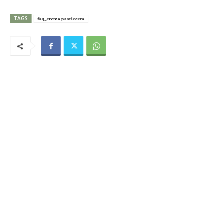
TAGS
faq_crema pasticcera