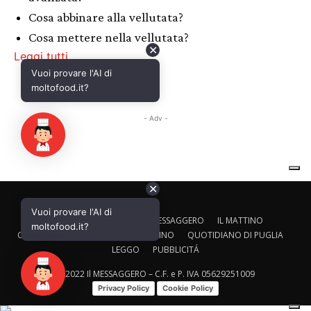
✕
Vuoi provare l'AI di
CALTAGIRONE EDITORE
IL MESSAGGERO
IL MATTINO
moltofood.it?
CORRIERE ADRIATICO
IL GAZZETTINO
QUOTIDIANO DI PUGLIA
LEGGO
PUBBLICITÁ
© 2022 Il MESSAGGERO – C.F. e P. IVA 05629251009
Privacy Policy
Cookie Policy