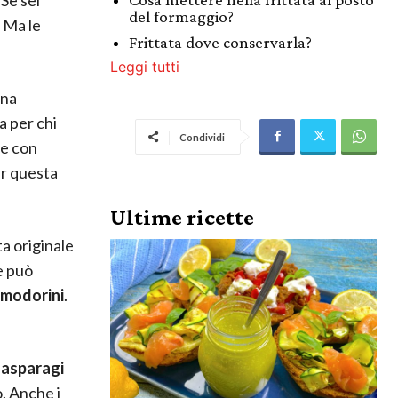
del formaggio?
. Ma le
Frittata dove conservarla?
Leggi tutti
una
a per chi
Condividi
te con
er questa
Ultime ricette
a originale
e può
modorini
.
o
asparagi
. Anche i