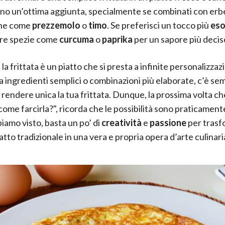
no un’ottima aggiunta, specialmente se combinati con erb
he come
prezzemolo
o
timo
. Se preferisci un tocco più
eso
re spezie come
curcuma
o
paprika
per un sapore più decis
a frittata è un piatto che si presta a infinite personalizzaz
a ingredienti semplici o combinazioni più elaborate, c’è se
rendere unica la tua frittata. Dunque, la prossima volta che
come farcirla?", ricorda che le possibilità sono praticamente
amo visto, basta un po’ di
creatività
e
passione
per trasf
tto tradizionale in una vera e propria opera d’arte culinari