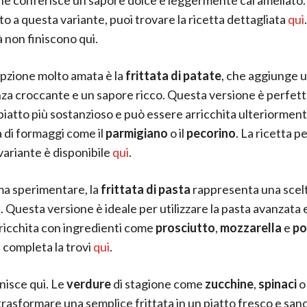
to a questa variante, puoi trovare la ricetta dettagliata
qui
à non finiscono qui.
opzione molto amata è la
frittata di patate
, che aggiunge 
za croccante e un sapore ricco. Questa versione è perfett
piatto più sostanzioso e può essere arricchita ulteriormen
a di formaggi come il
parmigiano
o il
pecorino
. La ricetta p
 variante è disponibile
qui
.
ma sperimentare, la
frittata di pasta
rappresenta una scelt
. Questa versione è ideale per utilizzare la pasta avanzata 
ricchita con ingredienti come
prosciutto
,
mozzarella
e
po
a completa la trovi
qui
.
nisce qui. Le
verdure
di stagione come
zucchine
,
spinaci
rasformare una semplice frittata in un piatto fresco e sano