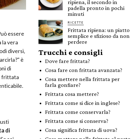
ripiena, il secondo in
padella pronto in pochi
minuti
RICETTE
Frittata ripiena: un piatto
 Può essere
semplice e sfizioso da non
perdere
 la vera
odi diversi,
Trucchi e consigli
rcirla?" è
Dove fare frittata?
ni di
Cosa fare con frittata avanzata?
 frittata
Cosa mettere nella frittata per
farla gonfiare?
nticabile.
Frittata cosa mettere?
Frittata come si dice in inglese?
Frittata come conservarla?
Frittata come si conserva?
usti
Cosa significa frittata di uova?
ta di
Se sei
Cosa mettere nella frittata al posto