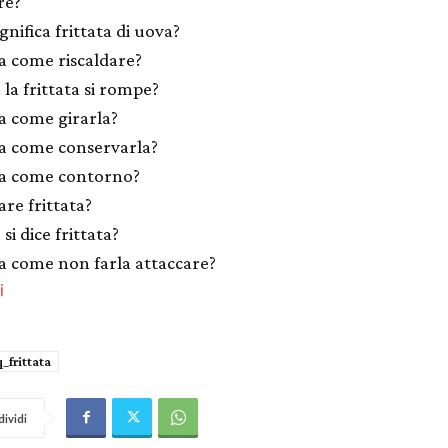
re?
gnifica frittata di uova?
ta come riscaldare?
la frittata si rompe?
ta come girarla?
ta come conservarla?
ta come contorno?
are frittata?
si dice frittata?
ta come non farla attaccare?
i
q_frittata
ividi