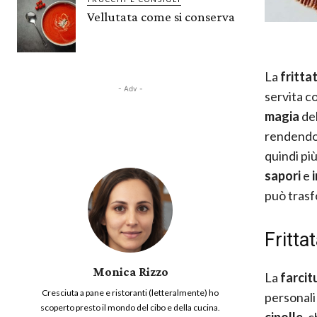
Vellutata come si conserva
La
fritta
- Adv -
servita c
magia
del
rendendol
quindi pi
sapori
e
può trasf
Fritta
Monica Rizzo
La
farcit
Cresciuta a pane e ristoranti (letteralmente) ho
personali 
scoperto presto il mondo del cibo e della cucina.
cipolle
, 