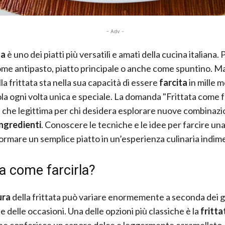
- Adv -
ta
è uno dei piatti più versatili e amati della cucina italiana.
ome antipasto, piatto principale o anche come spuntino. Ma
la frittata sta nella sua capacità di essere
farcita
in mille m
a ogni volta unica e speciale. La domanda "Frittata come fa
ù che legittima per chi desidera esplorare nuove combinazio
ingredienti
. Conoscere le tecniche e le idee per farcire una
ormare un semplice piatto in un’esperienza culinaria indime
ta come farcirla?
ura
della frittata può variare enormemente a seconda dei g
e delle occasioni. Una delle opzioni più classiche è la
fritta
che conferisce un sapore dolce e leggermente caramellato. 