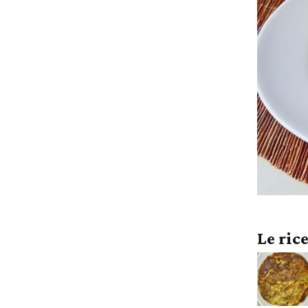
Le ric