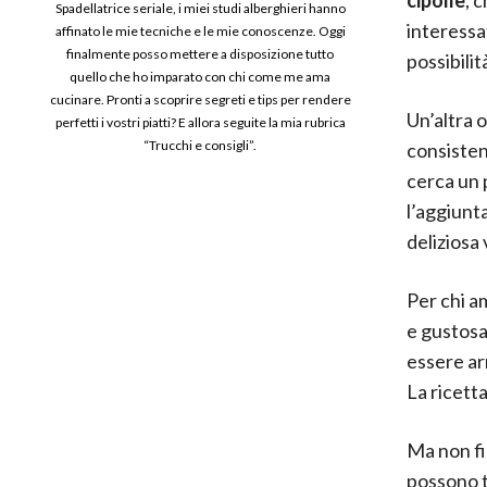
Spadellatrice seriale, i miei studi alberghieri hanno
interessa
affinato le mie tecniche e le mie conoscenze. Oggi
finalmente posso mettere a disposizione tutto
possibilit
quello che ho imparato con chi come me ama
cucinare. Pronti a scoprire segreti e tips per rendere
Un’altra 
perfetti i vostri piatti? E allora seguite la mia rubrica
“Trucchi e consigli”.
consisten
cerca un 
l’aggiunt
deliziosa
Per chi a
e gustosa
essere ar
La ricett
Ma non fi
possono t