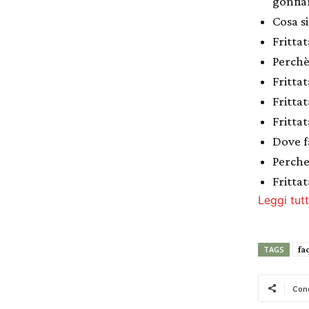
gonfia
Cosa si
Fritta
Perchè 
Fritta
Fritta
Fritta
Dove f
Perche 
Fritta
Leggi tutt
fa
TAGS
Cond