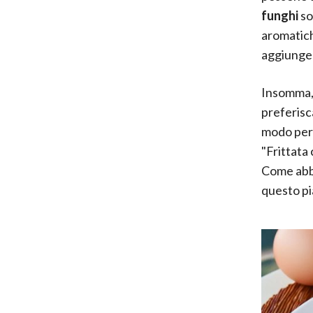
funghi
so
aromatic
aggiunge
Insomma, l
preferisc
modo per 
"Frittata 
Come abbi
questo pia