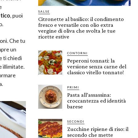
e
SALSE
tico
, puoi
Citronette al basilico: il condimento
o.
fresco e versatile con olio extra
vergine di oliva che svolta le tue
ricette estive
ioni. Che tu
mpre un
CONTORNI
 ti chiedi
Peperoni tonnati: la
 illimitate.
versione senza carne del
classico vitello tonnato!
ormare
a.
PRIMI
Pasta all’assassina:
croccantezza ed identità
barese
SECONDI
Zucchine ripiene di riso: il
secondo che mette