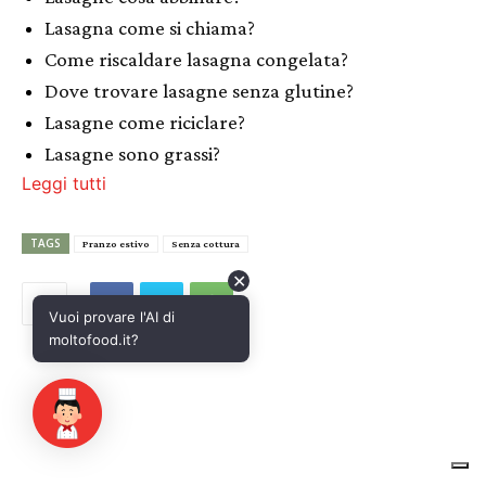
✕
Vuoi provare l'AI di
moltofood.it?