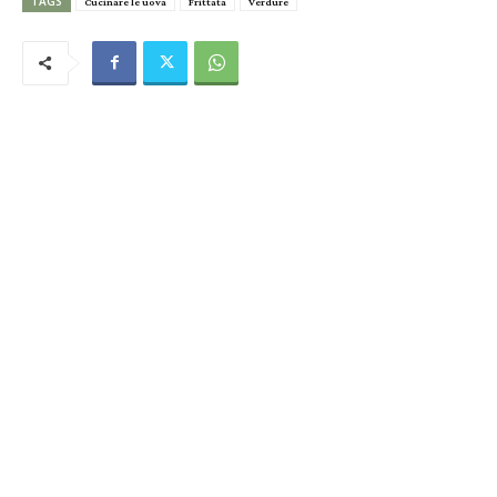
TAGS
Cucinare le uova
Frittata
Verdure