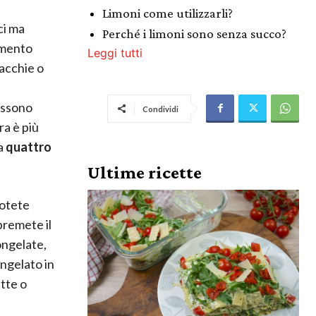
Limoni come utilizzarli?
ci ma
Perché i limoni sono senza succo?
mento
Leggi tutti
acchie o
possono
Condividi
ra è più
 a
quattro
Ultime ricette
potete
spremete il
ongelate,
ongelato in
tte o