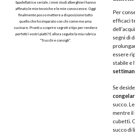
Spadellatrice seriale, i miei studi alberghieri hanno
affinato le mie tecniche e le mie conoscenze. Oggi
Per conse
finalmente posso mettere a disposizione tutto
efficaci 
quello che ho imparato con chi come me ama
cucinare. Pronti a scoprire segreti e tips per rendere
dell’acqu
perfetti i vostri piatti? E allora seguite la mia rubrica
segni di 
“Trucchi e consigli”.
prolungar
essere ri
stabile e
settiman
Se deside
congelarl
succo. Le
mentre il
cubetti. 
succo di l