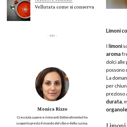
Vellutata come si conserva
Limoni c
- Adv -
I
limoni
so
aroma
fr
dolci alle
possono 
La domand
per chiun
prezioso 
durata
, 
Monica Rizzo
organole
Cresciuta a pane e ristoranti (letteralmente) ho
scoperto presto il mondo del cibo e della cucina.
Limoni 