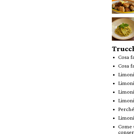
Trucch
Cosa f
Cosa f
Limoni
Limoni
Limoni
Limoni
Perché
Limoni
Come u
conser