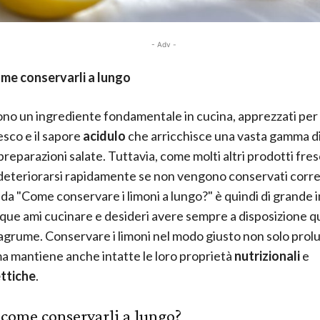
- Adv -
ome conservarli a lungo
no un ingrediente fondamentale in cucina, apprezzati per i
esco e il sapore
acidulo
che arricchisce una vasta gamma di 
 preparazioni salate. Tuttavia, come molti altri prodotti fresc
deteriorarsi rapidamente se non vengono conservati corr
a "Come conservare i limoni a lungo?" è quindi di grande
que ami cucinare e desideri avere sempre a disposizione 
agrume. Conservare i limoni nel modo giusto non solo prolu
ma mantiene anche intatte le loro proprietà
nutrizionali
e
ttiche
.
come conservarli a lungo?