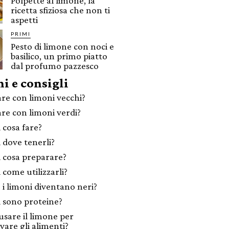
Polpette al limone, la
ricetta sfiziosa che non ti
aspetti
PRIMI
Pesto di limone con noci e
basilico, un primo piatto
dal profumo pazzesco
i e consigli
are con limoni vecchi?
are con limoni verdi?
 cosa fare?
 dove tenerli?
 cosa preparare?
 come utilizzarli?
 i limoni diventano neri?
 sono proteine?
sare il limone per
vare gli alimenti?