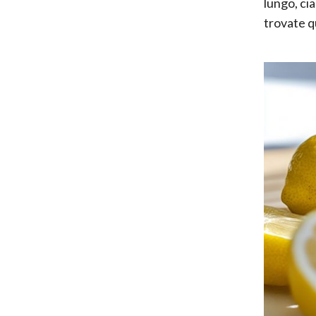
lungo, ci
trovate qu