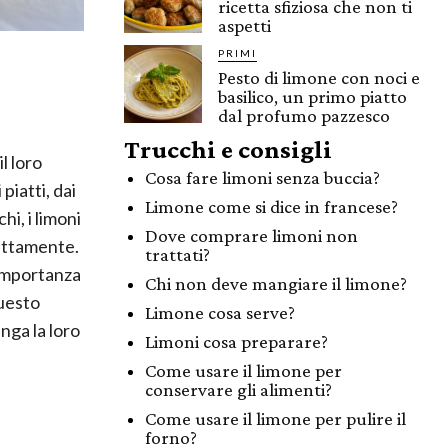
ricetta sfiziosa che non ti
aspetti
PRIMI
Pesto di limone con noci e
basilico, un primo piatto
dal profumo pazzesco
Trucchi e consigli
l loro
Cosa fare limoni senza buccia?
piatti, dai
Limone come si dice in francese?
hi, i limoni
Dove comprare limoni non
ettamente.
trattati?
 importanza
Chi non deve mangiare il limone?
questo
Limone cosa serve?
nga la loro
Limoni cosa preparare?
Come usare il limone per
conservare gli alimenti?
Come usare il limone per pulire il
forno?