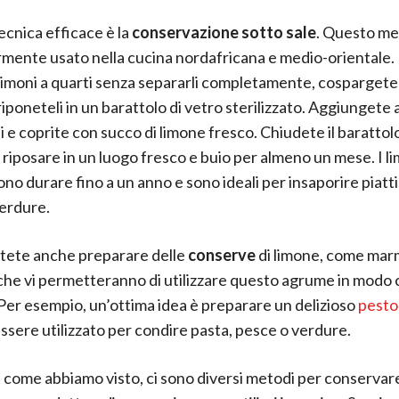
ecnica efficace è la
conservazione sotto sale
. Questo me
rmente usato nella cucina nordafricana e medio-orientale. 
i limoni a quarti senza separarli completamente, cospargeteli
iponeteli in un barattolo di vetro sterilizzato. Aggiungete a
ni e coprite con succo di limone fresco. Chiudete il barattol
o riposare in un luogo fresco e buio per almeno un mese. I l
no durare fino a un anno e sono ideali per insaporire piatti
erdure.
otete anche preparare delle
conserve
di limone, come mar
 che vi permetteranno di utilizzare questo agrume in modo 
Per esempio, un’ottima idea è preparare un delizioso
pesto
ssere utilizzato per condire pasta, pesce o verdure.
come abbiamo visto, ci sono diversi metodi per conservare 