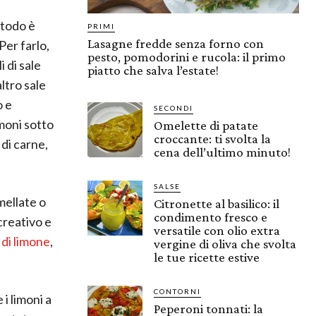
todo è
PRIMI
Lasagne fredde senza forno con
Per farlo,
pesto, pomodorini e rucola: il primo
 di sale
piatto che salva l’estate!
ltro sale
o e
SECONDI
imoni sotto
Omelette di patate
croccante: ti svolta la
 di carne,
cena dell’ultimo minuto!
SALSE
mellate o
Citronette al basilico: il
condimento fresco e
creativo e
versatile con olio extra
 di limone
,
vergine di oliva che svolta
le tue ricette estive
CONTORNI
i limoni a
Peperoni tonnati: la