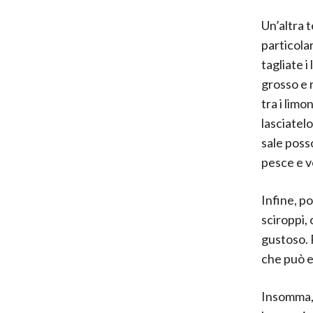
Un’altra t
particola
tagliate 
grosso e r
tra i limo
lasciatel
sale posso
pesce e v
Infine, p
sciroppi,
gustoso. 
che può e
Insomma, 