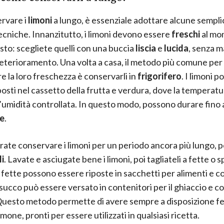
rvare i
limoni
a lungo, è essenziale adottare alcune sempli
tecniche. Innanzitutto, i limoni devono essere
freschi
al mo
isto: scegliete quelli con una buccia
liscia
e
lucida
, senza m
deterioramento. Una volta a casa, il metodo più comune per
e la loro freschezza è conservarli in
frigorifero
. I limoni 
posti nel cassetto della frutta e verdura, dove la temperatu
 l’umidità controllata. In questo modo, possono durare fino
e
.
rate conservare i limoni per un periodo ancora più lungo, 
i
. Lavate e asciugate bene i limoni, poi tagliateli a fette o 
 fette possono essere riposte in sacchetti per alimenti e c
 succo può essere versato in contenitori per il ghiaccio e c
Questo metodo permette di avere sempre a disposizione fe
imone, pronti per essere utilizzati in qualsiasi ricetta.