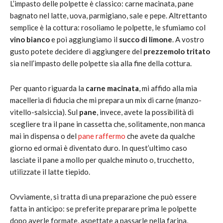
L’impasto delle polpette è classico: carne macinata, pane
bagnato nel latte, uova, parmigiano, sale e pepe. Altrettanto
semplice è la cottura: rosoliamo le polpette, le sfumiamo col
vino bianco
e poi aggiungiamo il
succo di limone
. A vostro
gusto potete decidere di aggiungere del
prezzemolo tritato
sia nell’impasto delle polpette sia alla fine della cottura.
Per quanto riguarda la
carne macinata
, mi affido alla mia
macelleria di fiducia che mi prepara un mix di carne (manzo-
vitello-salsiccia). Sul
pane
, invece, avete la possibilità di
scegliere tra il pane in cassetta che, solitamente, non manca
mai in dispensa o del
pane raffermo
che avete da qualche
giorno ed ormai è diventato duro. In quest’ultimo caso
lasciate il pane a mollo per qualche minuto o, trucchetto,
utilizzate il latte tiepido.
Ovviamente, si tratta di una preparazione che può essere
fatta in anticipo: se preferite preparare prima le polpette
dopo averle formate, aspettate a passarle nella farina,