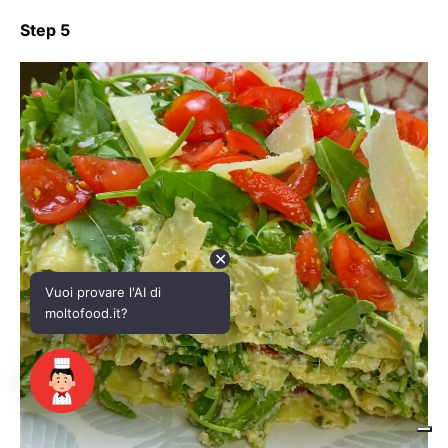
✕
Vuoi provare l'AI di
moltofood.it?