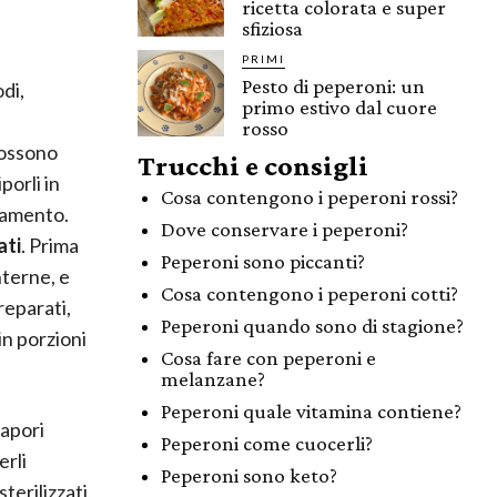
ricetta colorata e super
sfiziosa
PRIMI
Pesto di peperoni: un
di,
primo estivo dal cuore
rosso
possono
Trucchi e consigli
porli in
Cosa contengono i peperoni rossi?
oramento.
Dove conservare i peperoni?
ati
. Prima
Peperoni sono piccanti?
nterne, e
Cosa contengono i peperoni cotti?
preparati,
Peperoni quando sono di stagione?
in porzioni
Cosa fare con peperoni e
melanzane?
Peperoni quale vitamina contiene?
sapori
Peperoni come cuocerli?
erli
Peperoni sono keto?
sterilizzati,