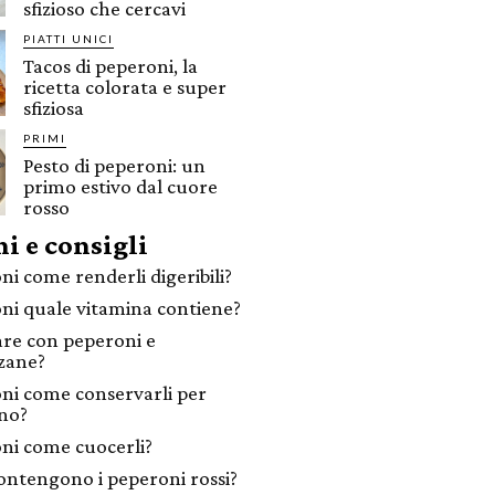
sfizioso che cercavi
PIATTI UNICI
Tacos di peperoni, la
ricetta colorata e super
sfiziosa
PRIMI
Pesto di peperoni: un
primo estivo dal cuore
rosso
i e consigli
ni come renderli digeribili?
ni quale vitamina contiene?
are con peperoni e
zane?
ni come conservarli per
rno?
ni come cuocerli?
ontengono i peperoni rossi?