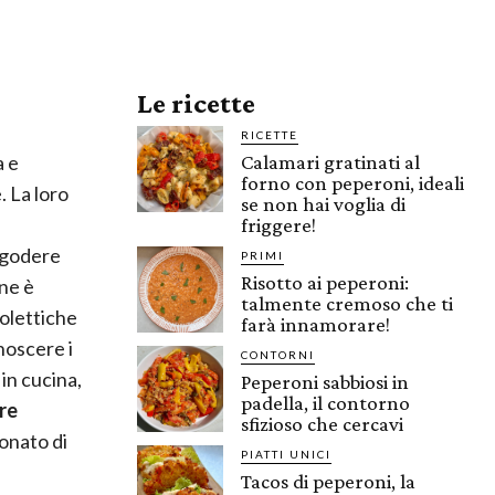
Le ricette
RICETTE
a e
Calamari gratinati al
forno con peperoni, ideali
. La loro
se non hai voglia di
friggere!
 godere
PRIMI
Risotto ai peperoni:
one è
talmente cremoso che ti
olettiche
farà innamorare!
noscere i
CONTORNI
in cucina,
Peperoni sabbiosi in
padella, il contorno
re
sfizioso che cercavi
onato di
PIATTI UNICI
Tacos di peperoni, la