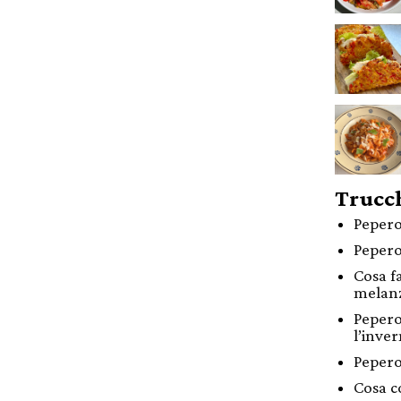
Trucch
Pepero
Pepero
Cosa f
melan
Pepero
l’inve
Pepero
Cosa c