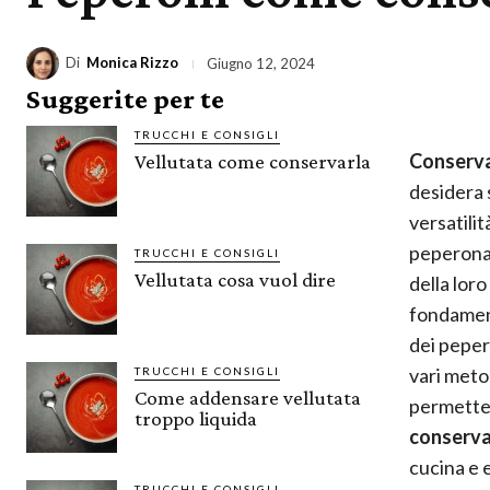
Di
Monica Rizzo
Giugno 12, 2024
Suggerite per te
TRUCCHI E CONSIGLI
Conserva
Vellutata come conservarla
desidera 
versatilit
peperona
TRUCCHI E CONSIGLI
Vellutata cosa vuol dire
della loro
fondament
dei peper
vari meto
TRUCCHI E CONSIGLI
Come addensare vellutata
permetten
troppo liquida
conserv
cucina e
TRUCCHI E CONSIGLI