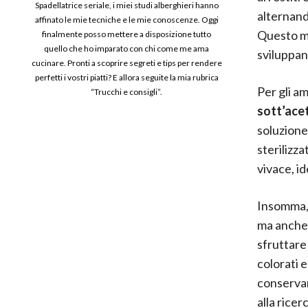
Spadellatrice seriale, i miei studi alberghieri hanno
alternando
affinato le mie tecniche e le mie conoscenze. Oggi
Questo me
finalmente posso mettere a disposizione tutto
quello che ho imparato con chi come me ama
sviluppan
cucinare. Pronti a scoprire segreti e tips per rendere
perfetti i vostri piatti? E allora seguite la mia rubrica
Per gli a
“Trucchi e consigli”.
sott’ace
soluzione 
sterilizz
vivace, id
Insomma, 
ma anche 
sfruttare
colorati e
conservar
alla ricer