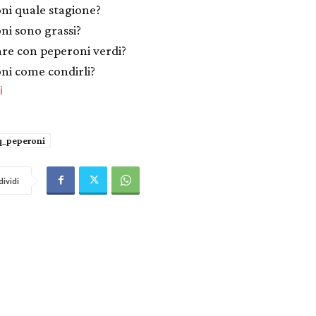
ni quale stagione?
ni sono grassi?
are con peperoni verdi?
ni come condirli?
i
q_peperoni
ividi