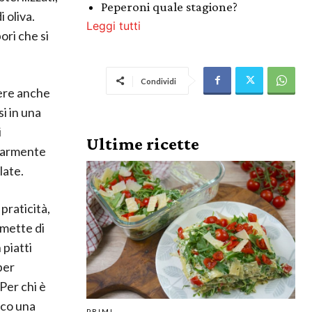
Peperoni quale stagione?
 oliva.
Leggi tutti
ori che si
Condividi
sere anche
si in una
i
Ultime ricette
olarmente
late.
praticità,
rmette di
 piatti
per
Per chi è
cco una
PRIMI