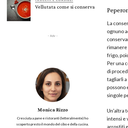
Vellutata come si conserva
Peperon
La conser
ognuno ad
- Adv -
conservan
rimanere p
frigo, po
Per una c
di procede
tagliarli 
possono e
singole pe
Monica Rizzo
Un’altra 
intensi e
Cresciuta a pane e ristoranti (letteralmente) ho
scoperto presto il mondo del cibo e della cucina.
arrostiti 