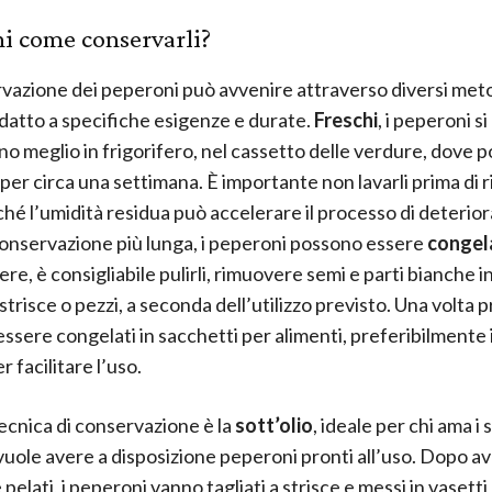
i come conservarli?
vazione dei peperoni può avvenire attraverso diversi meto
atto a specifiche esigenze e durate.
Freschi
, i peperoni si
o meglio in frigorifero, nel cassetto delle verdure, dove 
er circa una settimana. È importante non lavarli prima di ri
iché l’umidità residua può accelerare il processo di deteri
onservazione più lunga, i peperoni possono essere
congel
re, è consigliabile pulirli, rimuovere semi e parti bianche i
a strisce o pezzi, a seconda dell’utilizzo previsto. Una volta 
ssere congelati in sacchetti per alimenti, preferibilmente 
r facilitare l’uso.
tecnica di conservazione è la
sott’olio
, ideale per chi ama i 
 vuole avere a disposizione peperoni pronti all’uso. Dopo av
e pelati, i peperoni vanno tagliati a strisce e messi in vasetti 