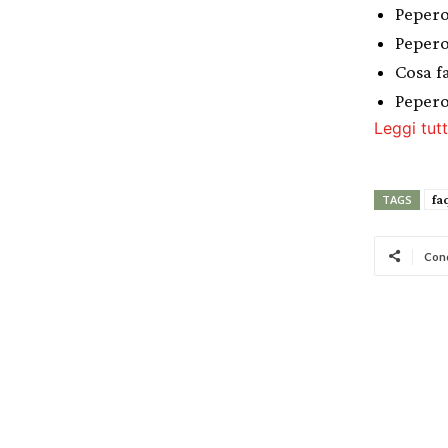
Pepero
Pepero
Cosa f
Pepero
Leggi tutt
fa
TAGS
Cond