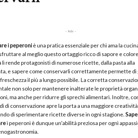
- Adv -
re i peperoni
è una pratica essenziale per chi ama la cucin
sfruttare al meglio questo ortaggio ricco di sapore e colore
à li rende protagonisti di numerose ricette, dalla pasta alla
ta, e sapere come conservarli correttamente permette di
 freschezza il più a lungo possibile. La corretta conservazi
ale non solo per mantenere inalterate le proprietà organ
oni, ma anche per ridurre gli sprechi alimentari. Inoltre, co
di di conservazione apre la porta a una maggiore creatività 
do di sperimentare ricette diverse in ogni stagione.
Sape
are
i peperoni è dunque un’abilità preziosa per ogni appassi
 enogastronomia.