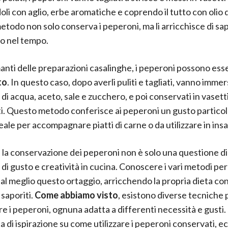
li con aglio, erbe aromatiche e coprendo il tutto con olio di
todo non solo conserva i peperoni, ma li arricchisce di sap
o nel tempo.
manti delle preparazioni casalinghe, i peperoni possono es
to
. In questo caso, dopo averli puliti e tagliati, vanno immer
di acqua, aceto, sale e zucchero, e poi conservati in vasett
ati. Questo metodo conferisce ai peperoni un gusto partic
eale per accompagnare piatti di carne o da utilizzare in insa
la conservazione dei peperoni non è solo una questione di 
di gusto e creatività in cucina. Conoscere i vari metodi pe
 al meglio questo ortaggio, arricchendo la propria dieta con
 saporiti.
Come abbiamo visto
, esistono diverse tecniche 
e i peperoni, ognuna adatta a differenti necessità e gusti. 
ca di ispirazione su come utilizzare i peperoni conservati, e