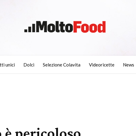
tti unici
Dolci
Selezione Colavita
Videoricette
News
o è pericoloso