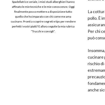
Spadellatrice seriale, i miei studi alberghieri hanno
affinato le mie tecniche e le mie conoscenze. Oggi
La cottura
finalmente posso mettere a disposizione tutto
quello che ho imparato con chi come me ama
pollo. È 
cucinare. Pronti a scoprire segreti e tips per rendere
assicurand
perfetti i vostri piatti? E allora seguite la mia rubrica
Per chi ce
“Trucchi e consigli”.
può consu
Insomma, 
cucinare 
rischio d
estremame
precauzio
fondamenta
anche sicu