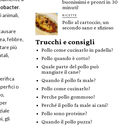
buonissimi e pronti in 30
obacter
.
minuti!
 animali,
RICETTE
Pollo al cartoccio, un
secondo sano e sfizioso
 causare
rea, febbre,
Trucchi e consigli
tare più
Pollo come cucinarlo in padella?
tali,
Pollo quando è cotto?
Quale parte del pollo può
mangiare il cane?
verifica
Quando il pollo fa male?
perfici o
Pollo come cucinarlo?
o,
Perche pollo gommoso?
 per
Perché il pollo fa male ai cani?
ziale
Pollo sono proteine?
, gli
Quando il pollo puzza?