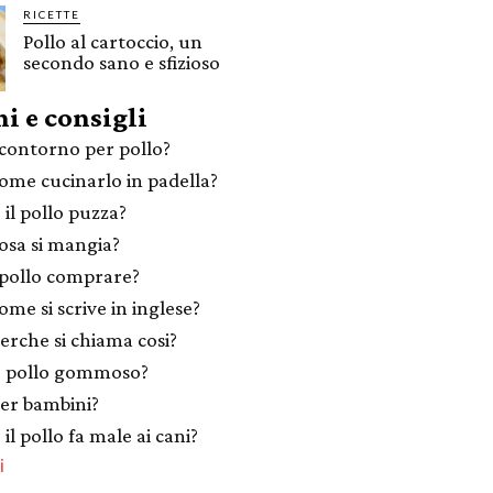
RICETTE
Pollo al cartoccio, un
secondo sano e sfizioso
i e consigli
contorno per pollo?
come cucinarlo in padella?
 il pollo puzza?
cosa si mangia?
pollo comprare?
ome si scrive in inglese?
perche si chiama cosi?
e pollo gommoso?
per bambini?
il pollo fa male ai cani?
i