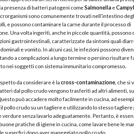
la presenza di batteri patogeni come
Salmonella
e
Campyl
crorganismi sono comunemente trovati nell’intestino degli
polli, e possono contaminare la carne durante il processo di
one. Una volta ingeriti, anche in piccole quantità, possono
zioni gastrointestinali, caratterizzate da sintomi quali diar
dominali e vomito. In alcuni casi, le infezioni possono diven
tando a complicazioni a lungo termine o persino risultare fa
to nei soggetti con sistema immunitario compromesso.
aspetto da considerare è la
cross-contaminazione
, che si 
teri dal pollo crudo vengono trasferiti ad altri alimenti, su
 Questo può accadere molto facilmente in cucina, ad esempi
il pollo crudo su un tagliere e utilizzando lo stesso tagliere
 verdure senza lavarlo adeguatamente. Pertanto, è essen
buone pratiche di igiene in cucina, come lavare bene le mani
e le superfici dopo aver maneggiato pollo crudo.