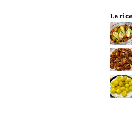
Le ric