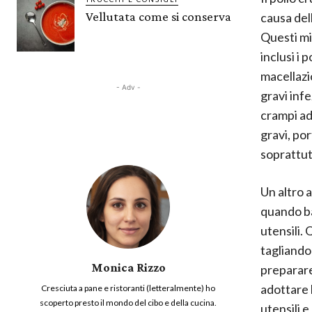
Vellutata come si conserva
causa del
Questi mi
inclusi i 
macellazi
- Adv -
gravi infe
crampi ad
gravi, por
soprattut
Un altro 
quando bat
utensili.
tagliando 
Monica Rizzo
preparare
adottare 
Cresciuta a pane e ristoranti (letteralmente) ho
scoperto presto il mondo del cibo e della cucina.
utensili 