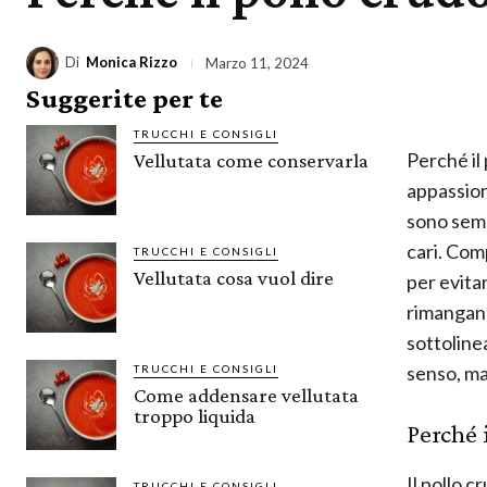
Di
Monica Rizzo
Marzo 11, 2024
Suggerite per te
TRUCCHI E CONSIGLI
Perché il
Vellutata come conservarla
appassion
sono sempr
cari. Com
TRUCCHI E CONSIGLI
Vellutata cosa vuol dire
per evita
rimangano
sottoline
senso, ma
TRUCCHI E CONSIGLI
Come addensare vellutata
troppo liquida
Perché 
Il pollo 
TRUCCHI E CONSIGLI