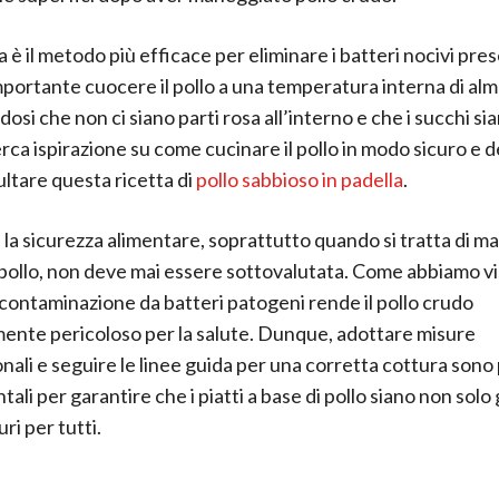
 è il metodo più efficace per eliminare i batteri nocivi pres
importante cuocere il pollo a una temperatura interna di al
osi che non ci siano parti rosa all’interno e che i succhi sia
rca ispirazione su come cucinare il pollo in modo sicuro e d
ltare questa ricetta di
pollo sabbioso in padella
.
la sicurezza alimentare, soprattutto quando si tratta di m
pollo, non deve mai essere sottovalutata. Come abbiamo vis
i contaminazione da batteri patogeni rende il pollo crudo
nte pericoloso per la salute. Dunque, adottare misure
nali e seguire le linee guida per una corretta cottura sono 
li per garantire che i piatti a base di pollo siano non solo
ri per tutti.