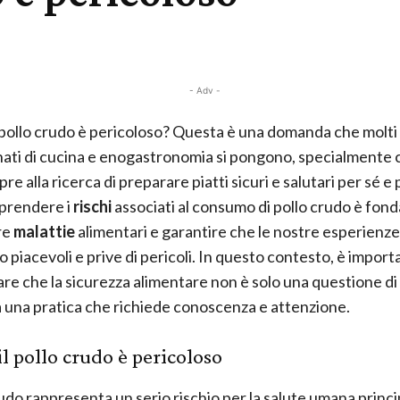
- Adv -
 pollo crudo è pericoloso? Questa è una domanda che molti
ati di cucina e enogastronomia si pongono, specialmente 
e alla ricerca di preparare piatti sicuri e salutari per sé e 
prendere i
rischi
associati al consumo di pollo crudo è fo
re
malattie
alimentari e garantire che le nostre esperienze
 piacevoli e prive di pericoli. In questo contesto, è import
are che la sicurezza alimentare non è solo una questione d
 una pratica che richiede conoscenza e attenzione.
il pollo crudo è pericoloso
crudo rappresenta un serio rischio per la salute umana princ