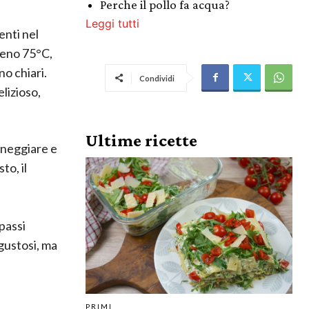
Perche il pollo fa acqua?
Leggi tutti
enti nel
meno 75°C,
no chiari.
Condividi
elizioso,
Ultime ricette
aneggiare e
to, il
passi
 gustosi, ma
PRIMI