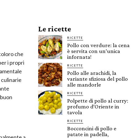
Le ricette
RICETTE
Pollo con verdure: la cena
è servita con un’unica
coloro che
infornata!
per i propri
RICETTE
ndamentale
Pollo alle arachidi, la
variante sfiziosa del pollo
 culinarie
alle mandorle
ante
RICETTE
i buon
Polpette di pollo al curry:
profumo d’Oriente in
tavola
RICETTE
Bocconcini di pollo e
patate in padella,
ipalmente a