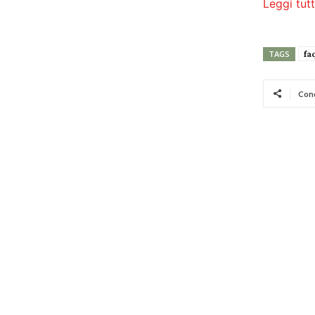
Leggi tutt
fa
TAGS
Cond