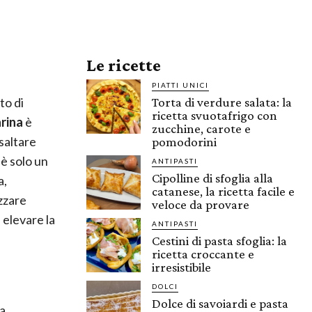
Le ricette
PIATTI UNICI
to di
Torta di verdure salata: la
ricetta svuotafrigo con
arina
è
zucchine, carote e
saltare
pomodorini
 è solo un
ANTIPASTI
Cipolline di sfoglia alla
a,
catanese, la ricetta facile e
izzare
veloce da provare
 elevare la
ANTIPASTI
Cestini di pasta sfoglia: la
ricetta croccante e
irresistibile
DOLCI
Dolce di savoiardi e pasta
a