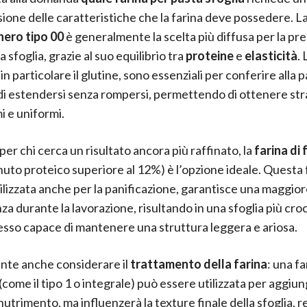
one delle caratteristiche che la farina deve possedere. L
nero tipo 00
è generalmente la scelta più diffusa per la pr
a sfoglia, grazie al suo equilibrio tra
proteine
e
elasticità
. 
in particolare il glutine, sono essenziali per conferire alla p
di estendersi senza rompersi, permettendo di ottenere str
mi e uniformi.
per chi cerca un risultato ancora più raffinato, la
farina di 
uto proteico superiore al 12%) è l’opzione ideale. Questa 
ilizzata anche per la panificazione, garantisce una maggiore
za durante la lavorazione, risultando in una sfoglia più cro
sso capace di mantenere una struttura leggera e ariosa.
nte anche considerare il
trattamento della farina
: una f
 (come il tipo 1 o integrale) può essere utilizzata per aggiu
nutrimento, ma influenzerà la texture finale della sfoglia,