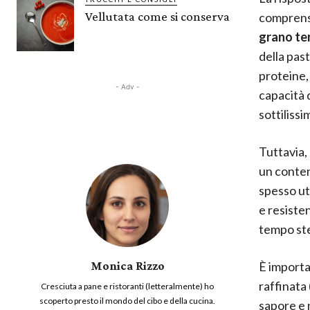
Vellutata come si conserva
comprensi
grano te
della past
proteine, 
- Adv -
capacità 
sottilissi
Tuttavia, 
un conten
spesso ut
e resisten
tempo ste
È importa
Monica Rizzo
raffinata
Cresciuta a pane e ristoranti (letteralmente) ho
scoperto presto il mondo del cibo e della cucina.
sapore e 