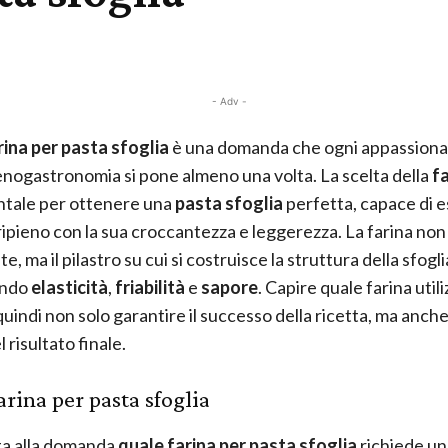
- Adv -
ina per pasta sfoglia
è una domanda che ogni appassiona
enogastronomia si pone almeno una volta. La scelta della
f
tale per ottenere una
pasta sfoglia
perfetta, capace di e
 ripieno con la sua croccantezza e leggerezza. La farina non
e, ma il pilastro su cui si costruisce la struttura della sfogli
ando
elasticità
,
friabilità
e
sapore
. Capire quale farina util
quindi non solo garantire il successo della ricetta, ma anche
l risultato finale.
arina per pasta sfoglia
ta alla domanda
quale farina per pasta sfoglia
richiede un