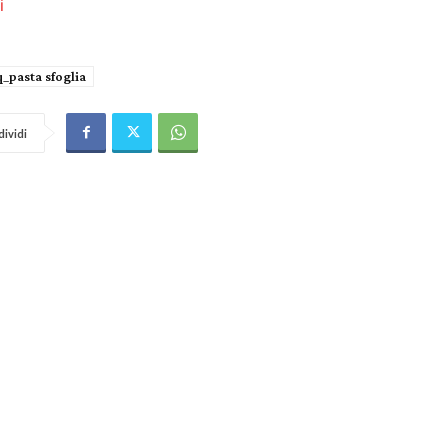
i
q_pasta sfoglia
ividi