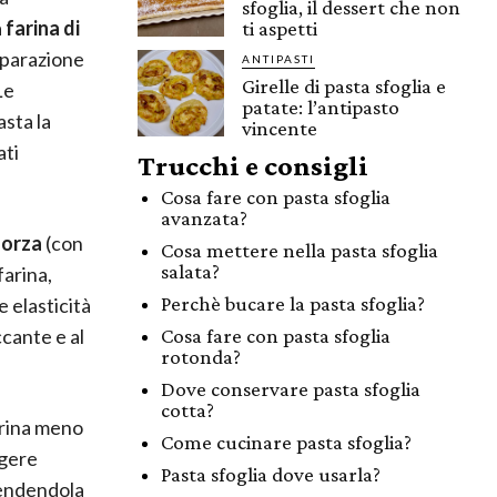
sfoglia, il dessert che non
a
farina di
ti aspetti
eparazione
ANTIPASTI
Girelle di pasta sfoglia e
Le
patate: l’antipasto
asta la
vincente
ati
Trucchi e consigli
Cosa fare con pasta sfoglia
avanzata?
forza
(con
Cosa mettere nella pasta sfoglia
salata?
farina,
Perchè bucare la pasta sfoglia?
 elasticità
ccante e al
Cosa fare con pasta sfoglia
rotonda?
Dove conservare pasta sfoglia
cotta?
arina meno
Come cucinare pasta sfoglia?
ngere
Pasta sfoglia dove usarla?
 rendendola