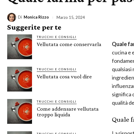
Di
Monica Rizzo
Marzo 15, 2024
Suggerite per te
TRUCCHI E CONSIGLI
Quale far
Vellutata come conservarla
cucina e 
fondamen
qualsiasi
TRUCCHI E CONSIGLI
Vellutata cosa vuol dire
ingredient
influenz
significa 
qualità de
TRUCCHI E CONSIGLI
Come addensare vellutata
troppo liquida
Quale f
La rispos
TRUCCHI E CONSIGLI