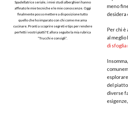
Spadellatrice seriale, i miei studi alberghieri hanno
meno fine
affinato le mie tecniche e le mie conoscenze. Oggi
desidera 
finalmente posso mettere a disposizione tutto
quello che ho imparato con chi come me ama
cucinare. Pronti a scoprire segreti e tips per rendere
Per chi è 
perfetti i vostri piatti? E allora seguite la mia rubrica
al meglio 
“Trucchi e consigli”.
di sfoglia
Insomma, 
comunemen
esplorare
del piatt
diverse f
esigenze, 