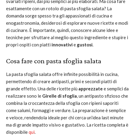
svariati ripieni, dai più semplici ai più elaborati. Ma cosa fare
esattamente con un rotolo di pasta sfoglia salata? La
domanda sorge spesso tra gli appassionati di cucina e
enogastronomia, desiderosi di esplorare nuove ricette e modi
di cucinare. È importante, quindi, conoscere alcune idee e
tecniche per sfruttare al meglio questo ingrediente e stupire i
propri ospiti con piatti
innovativi
e
gustosi
.
Cosa fare con pasta sfoglia salata
La pasta sfoglia salata offre infinite possibilità in cucina,
permettendo di creare antipasti, primi e secondi piatti di
grande effetto. Una delle ricette più
apprezzate
e semplici da
realizzare sono le
Girelle di sfoglia
, un antipasto sfizioso che
combina la croccantezza della sfoglia con ripieni saporiti
come salumi, formaggi e verdure. La preparazione è semplice
e veloce, rendendola ideale per chi cerca un’idea last minute
ma di grande impatto visivo e gustativo. La ricetta completa è
disponibile
qui
.