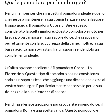
Quale pomodoro per hamburger?
Per un
hamburger
che si rispetti, il pomodoro ideale è quello
che riesce a mantenere la sua
consistenza
e a non rilasciare
troppa
acqua
. Il pomodoro
Cuore di Bue
è spesso
considerato la scelta migliore. Questo pomodoro è noto per
la sua
polpa
carnosa e il suo sapore dolce, che si sposano
perfettamente con la
succulenza
della carne. Inoltre, la sua
bassa
acidità
non sovrasta gli altri sapori, rendendolo un
complemento ideale.
Un’altra opzione eccellente è il pomodoro
Costoluto
Fiorentino
. Questo tipo di pomodoro ha una consistenza
soda e un sapore ricco, che aggiunge una dimensione extra al
vostro hamburger. È particolarmente apprezzato per la sua
dolcezza
e la sua
pienezza
di sapore.
Per chi preferisce un’opzione più
croccante
e meno dolce, il
pomodoro
Roma
è una scelta valida. Questo pomodoro è