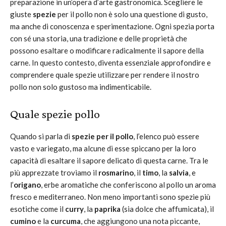
preparazione in un’opera d’arte gastronomica. Scegliere le
giuste
spezie
per il pollo non è solo una questione di gusto,
ma anche di conoscenza e sperimentazione. Ogni spezia porta
con sé una storia, una tradizione e delle proprietà che
possono esaltare o modificare radicalmente il sapore della
carne. In questo contesto, diventa essenziale approfondire e
comprendere quale spezie utilizzare per rendere il nostro
pollo non solo gustoso ma indimenticabile.
Quale spezie pollo
Quando si parla di
spezie per il pollo
, l’elenco può essere
vasto e variegato, ma alcune di esse spiccano per la loro
capacità di esaltare il sapore delicato di questa carne. Tra le
più apprezzate troviamo il
rosmarino
, il
timo
, la
salvia
, e
l’
origano
, erbe aromatiche che conferiscono al pollo un aroma
fresco e mediterraneo. Non meno importanti sono spezie più
esotiche come il
curry
, la
paprika
(sia dolce che affumicata), il
cumino
e la
curcuma
, che aggiungono una nota piccante,