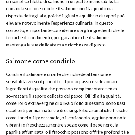
un semplice filetto di salmone in un piatto memorabile. La
domanda su come condire il salmone merita quindi una
risposta dettagliata, poiché il giusto equilibrio di sapori può
elevare notevolmente l’esperienza culinaria. In questo
contesto, è importante considerare sia gli ingredienti che le
tecniche di condimento, per garantire che il salmone
mantenga la sua
delicatezza
e
ricchezza
di gusto.
Salmone come condirlo
Condire il salmone è un’arte che richiede attenzione e
sensibilità verso il prodotto. Il primo passo è selezionare
ingredienti di qualità che possano complementare senza
sovrastare il sapore delicato del pesce.
Olii
di alta qualità,
come l’olio extravergine di oliva o l’olio di sesamo, sono basi
eccellenti per marinature e dressing. Erbe aromatiche fresche
come l’aneto, il prezzemolo, o il coriandolo, aggiungono note
vibranti e freschezza, mentre spezie come il pepe nero, la
paprika affumicata, o il finocchio possono offrire profondità e