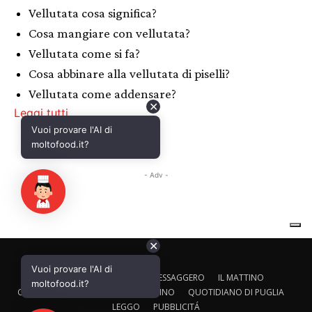
✕
Vuoi provare l'AI di
CALTAGIRONE EDITORE
IL MESSAGGERO
IL MATTINO
moltofood.it?
CORRIERE ADRIATICO
IL GAZZETTINO
QUOTIDIANO DI PUGLIA
LEGGO
PUBBLICITÁ