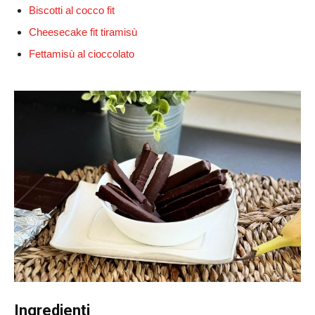
Biscotti al cocco fit
Cheesecake fit tiramisù
Fettamisù al cioccolato
Ingredienti