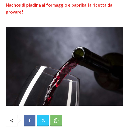
Nachos di piadina al formaggio e paprika, la ricetta da
provare!