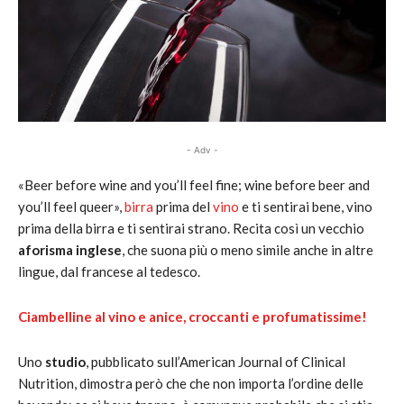
- Adv -
«Beer before wine and you’ll feel fine; wine before beer and
you’ll feel queer»,
birra
prima del
vino
e ti sentirai bene, vino
prima della birra e ti sentirai strano. Recita così un vecchio
aforisma inglese
, che suona più o meno simile anche in altre
lingue, dal francese al tedesco.
Ciambelline al vino e anice, croccanti e profumatissime!
Uno
studio
, pubblicato sull’American Journal of Clinical
Nutrition, dimostra però che che non importa l’ordine delle