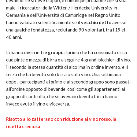
bevande: se si beve troppo, è comunque probabile che si stia
male. I ricercatori della Witten / Herdecke University in
Germania e dell’Università di Cambridge nel Regno Unito
hanno valutato scientificamente se il
vecchio detto
avesse
una qualche fondatezza, reclutando 90 volontari, tra i 19 ei
40 anni.
Li hanno divisi in
tre gruppi
: il primo che ha consumato circa
due pinte e mezza di birra e a seguire 4 grandi bicchieri di vino,
il secondo la stessa quantità di alcol ma in ordine inverso, e il
terzo che ha bevuto solo birra o solo vino. Una settimana
dopo, i partecipanti al primo e al secondo gruppo sono passati
all’ordine opposto di bevande, così come gli appartenenti al
gruppo di controllo, che se avevano bevuto birra hanno
invece avuto il vino e viceversa.
Risotto allo zafferano con riduzione al vino rosso, la
ricetta cremosa