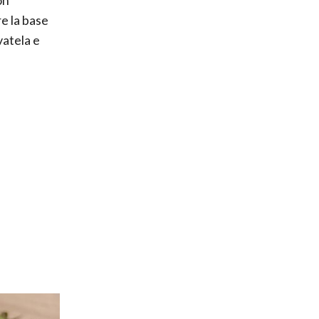
e la base
vatela e