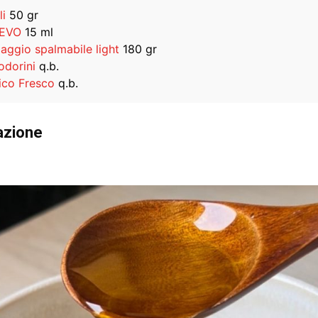
li
50 gr
 EVO
15 ml
aggio spalmabile light
180 gr
dorini
q.b.
lico Fresco
q.b.
azione