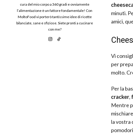
cheeseca
cura del mio corpo a 360 gradi e ovviamente
l’alimentazione è un fattore fondamentale! Con
minuti. P
MoltoFood vi porterò tantissime idee di ricette
amici, qu
bilanciate, sane e sfiziose. Siete pronti a cucinare
con me?
Cheese
Vi consigl
per prepar
molto. Cr
Per la bas
cracker
,
Mentre pe
mischiar
la vostra
pomodorin