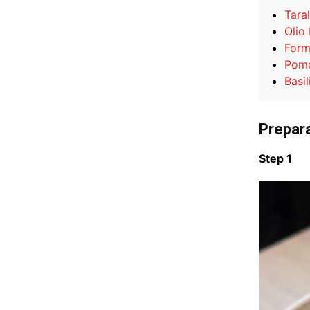
Taral
Olio
Form
Pomo
Basi
Prepar
Step 1