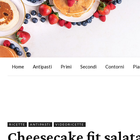
Home
Antipasti
Primi
Secondi
Contorni
Pia
RICETTE
ANTIPASTI
VIDEORICETTE
Cheesecake fit salata