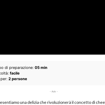
o di preparazione:
05 min
coltà:
facile
 per:
2 persone
- Adv -
resentiamo una delizia che rivoluzionerà il concetto di chee