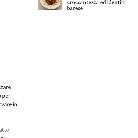
croccantezza ed identità
barese
stare
a per
rvare in
atto
on