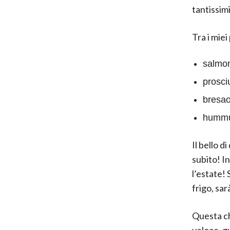
tantissim
Tra i miei
salmon
prosciu
bresao
hummus
Il bello 
subito! In
l’estate!
frigo, sa
Questa ch
veloce, g