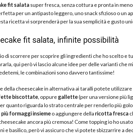
ke fit salata
super fresca, senza cottura e pronta in meno 
erfetta per un antipasto leggero, uno snack sfizioso o un ap
esta ricetta vi sorprenderà per la sua semplicità e gusto uni
cake fit salata, infinite possibilità
io di scorrere per scoprire gli ingredienti che ho scelto e tut
arla, qui però vi lascio alcune idee per delle varianti che m
edetemi, le combinazioni sono davvero tantissime!
e della cheesecake in alternativa ai taralli potete utilizzar
fette biscottate
, oppure
gallette
(per una versione più lig
r quanto riguarda lo strato centrale per renderlo più gol
e
più formaggi insieme
o aggiungere della
ricotta fresca
c
 cheesecake ancora più cremosa! Come topping io ho usato
i e basilico, però vi assicuro che vi potete sbizzarrire a de