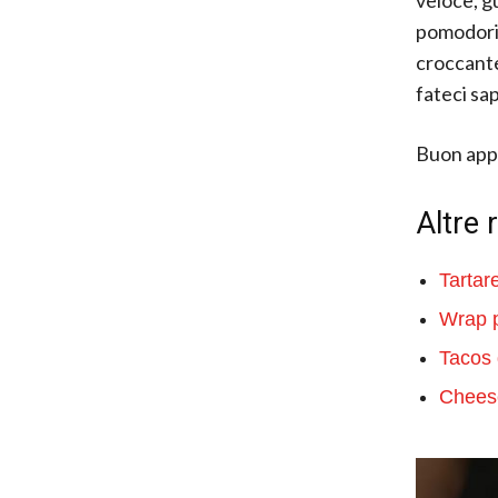
pomodorin
croccante 
fateci sa
Buon app
Altre 
Tartar
Wrap p
Tacos 
Cheese