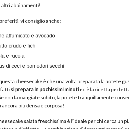
i altri abbinamenti!
 preferiti, vi consiglio anche:
e affumicato e avocado
tto crudo e fichi
la e rucola
 di ceci e pomodori secchi
di questa cheesecake è che una volta preparata la potete gu
fatti
si prepara in pochissimi minuti
ed è la ricetta perfett
 Se non la mangiate subito, la potete tranquillamente conse
rà ancora più densa e corposa!
eesecake salata freschissima è l’ideale per chi cerca un pi
ustoso e d’effetto. La combinazione di formaggi cremosi c