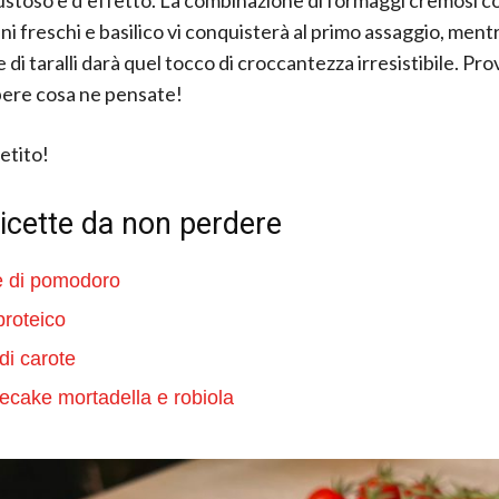
i freschi e basilico vi conquisterà al primo assaggio, mentr
di taralli darà quel tocco di croccantezza irresistibile. Pro
pere cosa ne pensate!
etito!
ricette da non perdere
e di pomodoro
roteico
di carote
cake mortadella e robiola