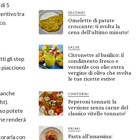
di 5
eritivo tra
SECONDI
Omelette di patate
co.
croccante: ti svolta la
cena dell’ultimo minuto!
SALSE
Citronette al basilico: il
ti gli step
condimento fresco e
versatile con olio extra
i piacciono
vergine di oliva che svolta
le tue ricette estive
e anche
CONTORNI
Peperoni tonnati: la
ht).
versione senza carne del
oso potete
classico vitello tonnato!
he renderà
PRIMI
Pasta all’assassina:
corarla con