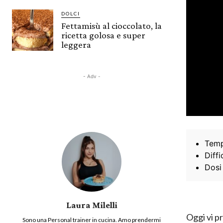
DOLCI
Fettamisù al cioccolato, la
ricetta golosa e super
leggera
- Adv -
Temp
Diffi
Dosi
Laura Milelli
Oggi vi p
Sono una Personal trainer in cucina. Amo prendermi