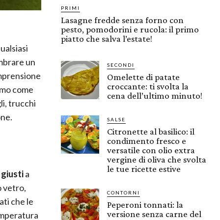
PRIMI
Lasagne fredde senza forno con
pesto, pomodorini e rucola: il primo
piatto che salva l’estate!
ualsiasi
embrare un
SECONDI
omprensione
Omelette di patate
croccante: ti svolta la
remo come
cena dell’ultimo minuto!
i, trucchi
one.
SALSE
Citronette al basilico: il
condimento fresco e
versatile con olio extra
vergine di oliva che svolta
le tue ricette estive
 giusti
a
o vetro,
CONTORNI
ati che le
Peperoni tonnati: la
versione senza carne del
temperatura