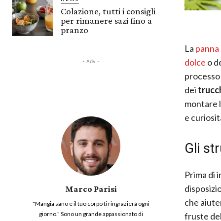
Colazione, tutti i consigli
per rimanere sazi fino a
pranzo
La
panna
dolce
o d
- Adv -
processo 
dei
trucc
montare l
e curiosi
Gli st
Prima di i
disposizio
Marco Parisi
che aiute
"Mangia sano e il tuo corpo ti ringrazierà ogni
giorno." Sono un grande appassionato di
fruste de