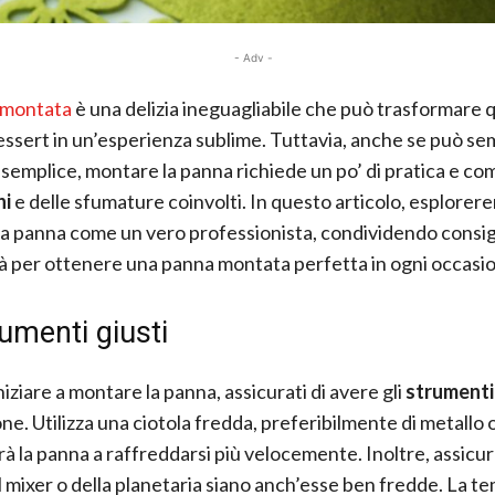
- Adv -
 montata
è una delizia ineguagliabile che può trasformare q
essert in un’esperienza sublime. Tuttavia, anche se può s
semplice, montare la panna richiede un po’ di pratica e c
hi
e delle sfumature coinvolti. In questo articolo, esplore
a panna come un vero professionista, condividendo consigl
tà per ottenere una panna montata perfetta in ogni occasi
rumenti giusti
niziare a montare la panna, assicurati di avere gli
strumenti
ne. Utilizza una ciotola fredda, preferibilmente di metallo 
rà la panna a raffreddarsi più velocemente. Inoltre, assicur
l mixer o della planetaria siano anch’esse ben fredde. La 