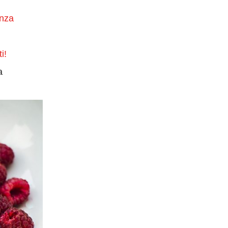
enza
i!
a