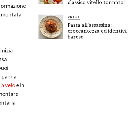
classico vitello tonnato!
 formazione
a montata.
PRIMI
Pasta all’assassina:
croccantezza ed identità
barese
Inizia
ssa
puoi
a panna
 a velo
e la
 montare
ontarla