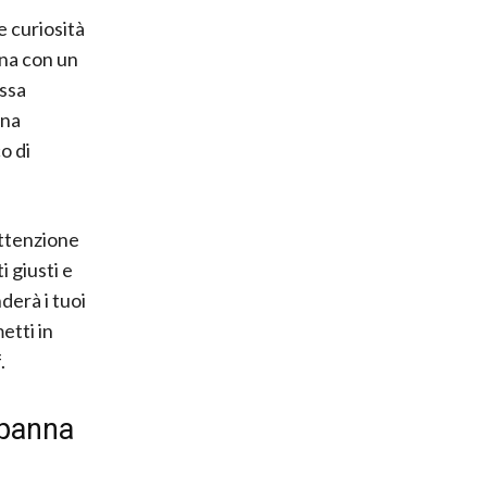
e curiosità
nna con un
assa
nna
o di
ttenzione
 giusti e
erà i tuoi
etti in
.
 panna