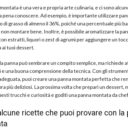
montata è una vera e propria arte culinaria, e ci sono alcun
la pena conoscere. Ad esempio, è importante utilizzare pa
 di grasso di almeno il 36%, poiché una percentuale più b
non montare bene. Inoltre, è possibile aromatizzare la pa
on estratti, liquori o zest di agrumi per aggiungere un tocc
à ai tuoi dessert.
a panna può sembrare un compito semplice, ma richiede a
li e una buona comprensione della tecnica. Con gli strumenti
adeguata, puoi creare una panna montata perfetta che rend
ra più deliziosi. La prossima volta che prepari un dessert, m
uesti trucchi e curiosità e goditi una panna montata da chef
lcune ricette che puoi provare con la
ta