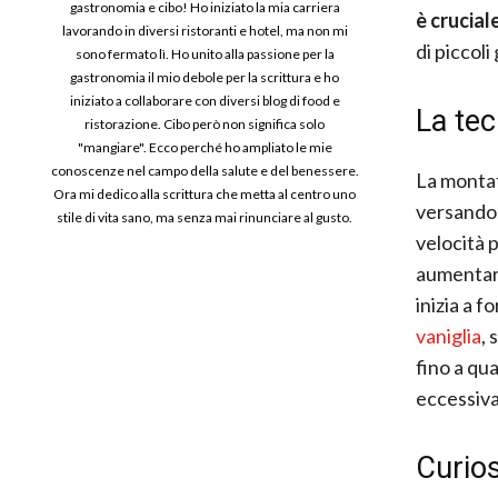
gastronomia e cibo! Ho iniziato la mia carriera
è crucial
lavorando in diversi ristoranti e hotel, ma non mi
di piccoli
sono fermato lì. Ho unito alla passione per la
gastronomia il mio debole per la scrittura e ho
iniziato a collaborare con diversi blog di food e
La tec
ristorazione. Cibo però non significa solo
"mangiare". Ecco perché ho ampliato le mie
conoscenze nel campo della salute e del benessere.
La montat
Ora mi dedico alla scrittura che metta al centro uno
versando 
stile di vita sano, ma senza mai rinunciare al gusto.
velocità 
aumentare
inizia a 
vaniglia
,
fino a qu
eccessiva
Curios