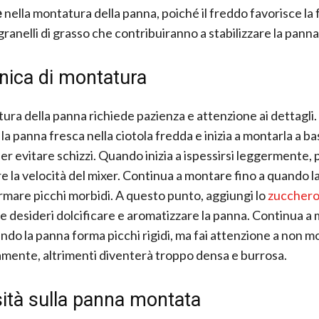
e
nella montatura della panna, poiché il freddo favorisce la
 granelli di grasso che contribuiranno a stabilizzare la pann
nica di montatura
ura della panna richiede pazienza e attenzione ai dettagli. 
la panna fresca nella ciotola fredda e inizia a montarla a ba
per evitare schizzi. Quando inizia a ispessirsi leggermente, 
 la velocità del mixer. Continua a montare fino a quando l
formare picchi morbidi. A questo punto, aggiungi lo
zucchero
 se desideri dolcificare e aromatizzare la panna. Continua a
ando la panna forma picchi rigidi, ma fai attenzione a non m
mente, altrimenti diventerà troppo densa e burrosa.
ità sulla panna montata