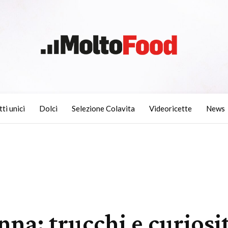
tti unici
Dolci
Selezione Colavita
Videoricette
News
na: trucchi e curiosi