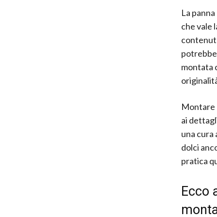
La panna 
che vale 
contenuto
potrebbe 
montata c
originalit
Montare l
ai dettag
una cura 
dolci anco
pratica q
Ecco a
monta