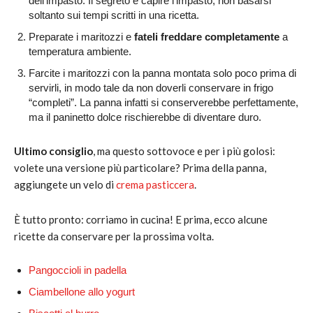
dell’impasto. Il segreto è capire l’impasto, non basarsi
soltanto sui tempi scritti in una ricetta.
Preparate i maritozzi e
fateli freddare completamente
a
temperatura ambiente.
Farcite i maritozzi con la panna montata solo poco prima di
servirli, in modo tale da non doverli conservare in frigo
“completi”. La panna infatti si conserverebbe perfettamente,
ma il paninetto dolce rischierebbe di diventare duro.
Ultimo consiglio
, ma questo sottovoce e per i più golosi:
volete una versione più particolare? Prima della panna,
aggiungete un velo di
crema pasticcera
.
È tutto pronto: corriamo in cucina! E prima, ecco alcune
ricette da conservare per la prossima volta.
Pangoccioli in padella
Ciambellone allo yogurt