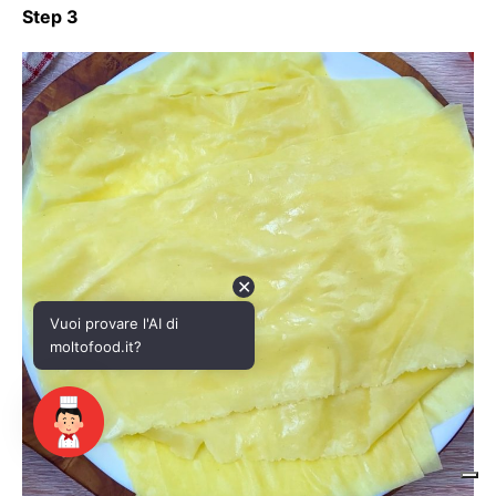
✕
Vuoi provare l'AI di
moltofood.it?