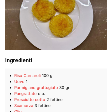
Ingredienti
Riso Carnaroli
100 gr
Uovo
1
Parmigiano grattugiato
30 gr
Pangrattato
q.b.
Prosciutto cotto
2 fettine
Scamorza
3 fettine
Olio