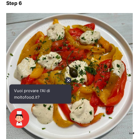
✕
Vuoi provare l'AI di
moltofood.it?