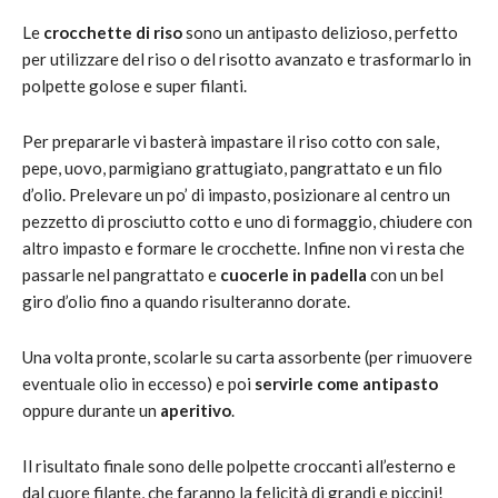
Le
crocchette di riso
sono un antipasto delizioso, perfetto
per utilizzare del riso o del risotto avanzato e trasformarlo in
polpette golose e super filanti.
Per prepararle vi basterà impastare il riso cotto con sale,
pepe, uovo, parmigiano grattugiato, pangrattato e un filo
d’olio. Prelevare un po’ di impasto, posizionare al centro un
pezzetto di prosciutto cotto e uno di formaggio, chiudere con
altro impasto e formare le crocchette. Infine non vi resta che
passarle nel pangrattato e
cuocerle in padella
con un bel
giro d’olio fino a quando risulteranno dorate.
Una volta pronte, scolarle su carta assorbente (per rimuovere
eventuale olio in eccesso) e poi
servirle come antipasto
oppure durante un
aperitivo
.
Il risultato finale sono delle polpette croccanti all’esterno e
dal cuore filante, che faranno la felicità di grandi e piccini!