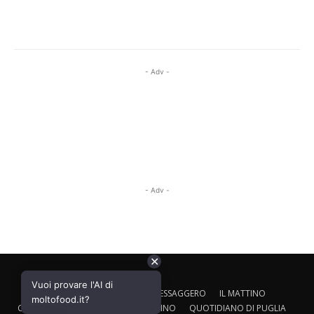
- Adv -
- Adv -
✕
Vuoi provare l'AI di
CALTAGIRONE EDITORE
IL MESSAGGERO
IL MATTINO
moltofood.it?
CORRIERE ADRIATICO
IL GAZZETTINO
QUOTIDIANO DI PUGLIA