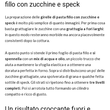
fillo con zucchine e speck
La preparazione delle
girelle di pasta fillo con zucchine e
speck
è molto più semplice di quanto immagini. Per prima cosa
basta grattugiare le zucchine con una
grattugia a fori larghi
:
in questo modo resteranno morbide ma ancora piacevolmente
consistenti dopo la cottura.
A questo punto si stende il primo foglio di pasta fillo e
si
spennella
con un
mix di acqua e olio
, un piccolo trucco che
aiuta a mantenere la sfoglia elastica e a ottenere una
doratura perfetta in forno. Sopra si distribuiscono un po’ delle
zucchine grattugiate, una spolverata di grana e qualche fetta
sottile di speck. Gli strati si ripetono fino a ottenere
tre livelli
completi
. Poi si arrotola tutto formando un cilindro
compatto e ricco di gusto.
Un risultato croccante fuori e