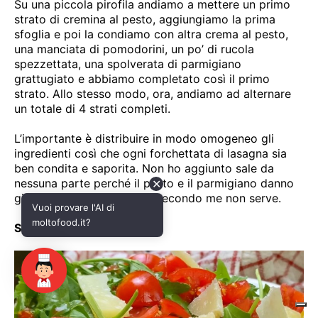
✕
Vuoi provare l'AI di
moltofood.it?