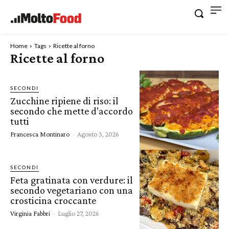
Home
Tags
Ricette al forno
Ricette al forno
SECONDI
Zucchine ripiene di riso: il
secondo che mette d’accordo
tutti
Francesca Montinaro
-
Agosto 3, 2026
SECONDI
Feta gratinata con verdure: il
secondo vegetariano con una
crosticina croccante
Virginia Fabbri
-
Luglio 27, 2026