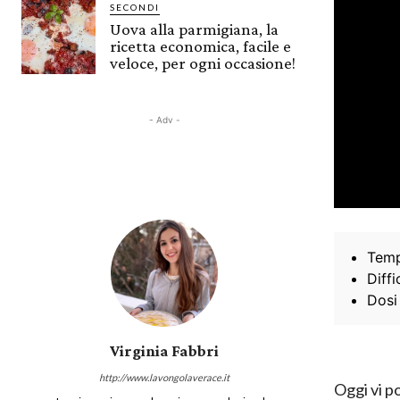
SECONDI
Uova alla parmigiana, la
ricetta economica, facile e
veloce, per ogni occasione!
- Adv -
Temp
Diffi
Dosi
Virginia Fabbri
http://www.lavongolaverace.it
Oggi vi p