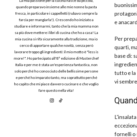
La mia passione per la cucina nasce da piccola,
buonissim
quando preparavo insieme alle mie nonne la pasta
protagoni
fresca, in particolare i cappelletti (rubavo sempre la
farcia per mangiarla!). Crescendo ho iniziato a
e anacard
studiare e informarmi, tanto che la mia mamma non
sa più dove mettere i libri di cucina che ho a casa! La
Per prepar
mia cucina si rifà sicuramente alla tradizione, ma io
cerco di apportare qualche novità, senza però
quarti, m
lavorare troppo gli ingredienti: il mio motto è "less is
base di: s
more!". Ho partecipato all'8° edizione di Masterchef
ingredient
Italia e per me è stata un'esperienza fantastica, non
solo perché ho conosciuto delle bellissime persone
tutto e l
e perché ho imparato tanto, ma soprattutto perché
vi sembre
ho capito che mi piace davvero cucinare e che voglio
fare questo nella vita!
Quando
L’insalat
ecceziona
fornelli 