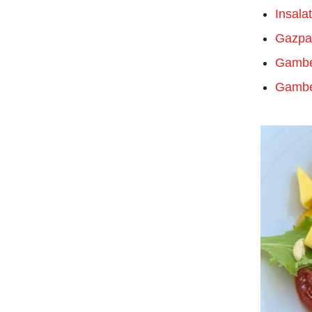
Insala
Gazpac
Gamber
Gamber