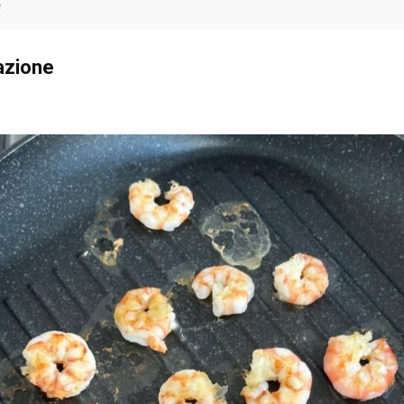
e
azione