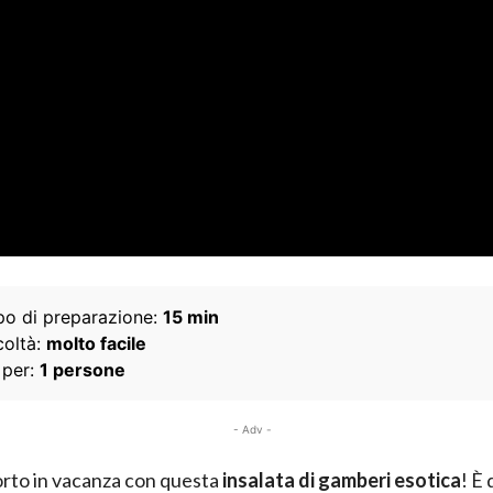
o di preparazione:
15 min
coltà:
molto facile
 per:
1 persone
- Adv -
orto in vacanza con questa
insalata di gamberi esotica
! È