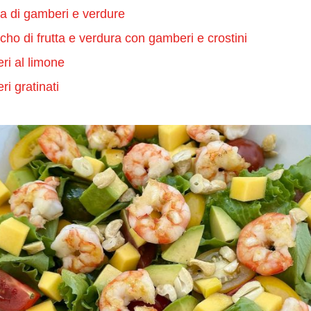
ta di gamberi e verdure
ho di frutta e verdura con gamberi e crostini
i al limone
i gratinati