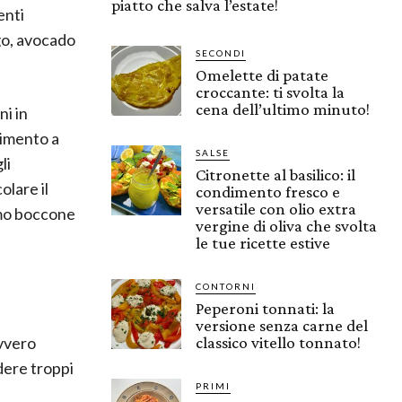
piatto che salva l’estate!
enti
go, avocado
SECONDI
Omelette di patate
croccante: ti svolta la
cena dell’ultimo minuto!
ni in
dimento a
SALSE
li
Citronette al basilico: il
olare il
condimento fresco e
versatile con olio extra
rimo boccone
vergine di oliva che svolta
le tue ricette estive
CONTORNI
Peperoni tonnati: la
versione senza carne del
avvero
classico vitello tonnato!
dere troppi
PRIMI