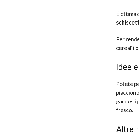
È ottima 
schiscet
Per rende
cereali) o
Idee e
Potete per
piacciono
gamberi pr
fresco.
Altre 