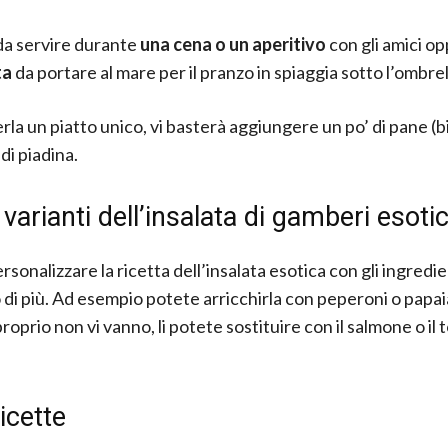
da servire durante
una cena o un aperitivo
con gli amici o
ta
da portare al mare per il pranzo in spiaggia sotto l’ombre
rla un piatto unico, vi basterà aggiungere un po’ di pane (b
 di piadina.
 varianti dell’insalata di gamberi esoti
sonalizzare la ricetta dell’insalata esotica con gli ingredie
 di più. Ad esempio potete arricchirla con peperoni o papaia
oprio non vi vanno, li potete sostituire con il salmone o il
ricette