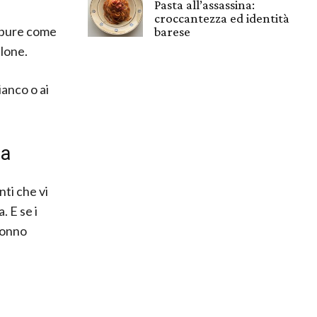
Pasta all’assassina:
croccantezza ed identità
ppure come
barese
llone.
ianco o ai
ca
nti che vi
. E se i
 tonno