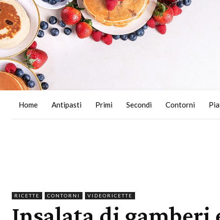
Home
Antipasti
Primi
Secondi
Contorni
Pia
RICETTE
CONTORNI
VIDEORICETTE
Insalata di gamberi e