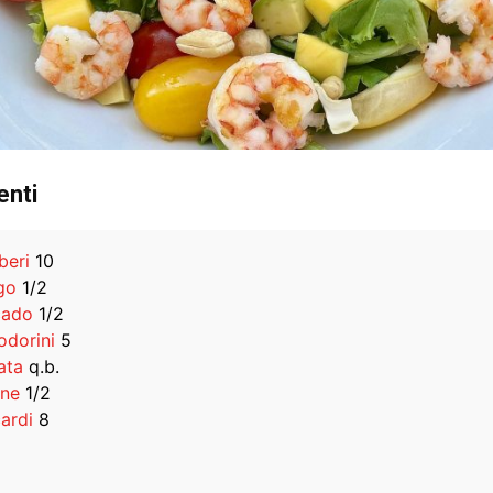
enti
eri
10
go
1/2
cado
1/2
dorini
5
ata
q.b.
ne
1/2
ardi
8