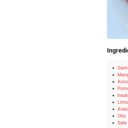
Ingredi
Gamb
Man
Avo
Pomo
Insal
Limo
Anac
Olio
Sale