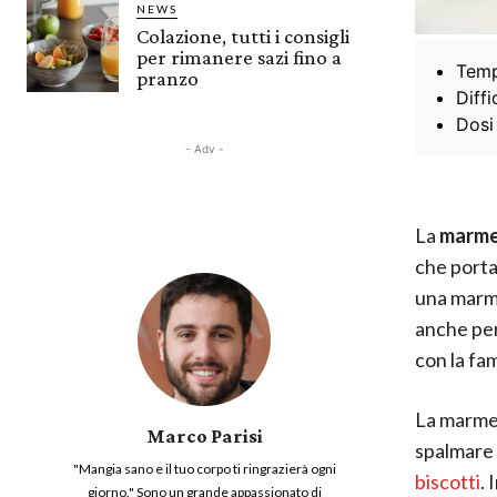
NEWS
Colazione, tutti i consigli
per rimanere sazi fino a
Temp
pranzo
Diffi
Dosi
- Adv -
La
marmel
che porta
una marme
anche per
con la fam
La marmel
Marco Parisi
spalmare 
"Mangia sano e il tuo corpo ti ringrazierà ogni
biscotti
. 
giorno." Sono un grande appassionato di