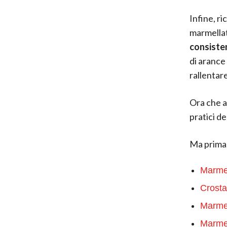
Infine, ri
marmellat
consiste
di arance
rallentare
Ora che a
pratici d
Ma prima,
Marmel
Crosta
Marmel
Marmel