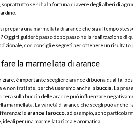
, soprattutto se si ha la fortuna di avere degli alberi di agru
iardino.
i prepara una marmellata di arance che sia al tempo stesso
? Oggi ti guiderò passo dopo passo nella realizzazione di q
adizionale, con consigli e segreti per ottenere un risultato
fare la marmellata di arance
iniziare, è importante scegliere arance di buona qualità, po
e e non trattate, perché useremo anche la
buccia
. La pres
 o cera sulla buccia delle arance può influenzare negativame
lla marmellata. La varietà di arance che scegli può anche f
fferenza: le
arance Tarocco
, ad esempio, sono particolar
, ideali per una marmellata ricca e aromatica.