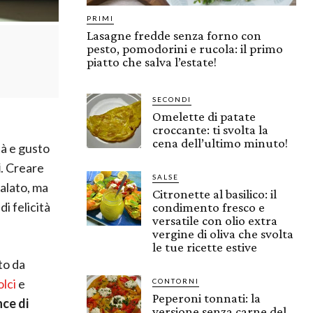
PRIMI
Lasagne fredde senza forno con
pesto, pomodorini e rucola: il primo
piatto che salva l’estate!
SECONDI
Omelette di patate
croccante: ti svolta la
cena dell’ultimo minuto!
tà e gusto
i
. Creare
SALSE
palato, ma
Citronette al basilico: il
i felicità
condimento fresco e
versatile con olio extra
vergine di oliva che svolta
le tue ricette estive
to da
olci
e
CONTORNI
Peperoni tonnati: la
ce di
versione senza carne del