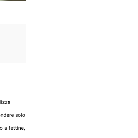
lizza
endere solo
o a fettine,