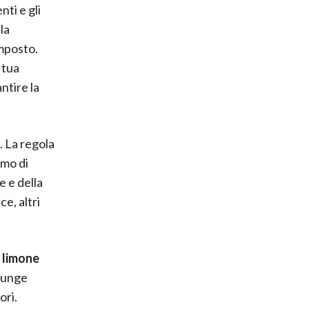
nti e gli
la
omposto.
 tua
ntire la
. La regola
mmo di
e e della
e, altri
 limone
giunge
ori.