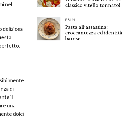
mi nel
classico vitello tonnato!
PRIMI
Pasta all’assassina:
 deliziosa
croccantezza ed identità
uesta
barese
 perfetto.
ssibilmente
enza di
nte il
are una
mente dolci