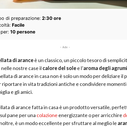
o di preparazione:
2:30 ore
coltà:
Facile
 per:
10 persone
- Adv -
lata di arance
è un classico, un piccolo tesoro di semplici
 nelle nostre case il
calore del sole
e l’
aroma degli agrum
llata di arance in casa non è solo un modo per deliziare il 
 riportare in vita tradizioni antiche e condividere momenti d
iglia e gli amici.
lata di arance fatta in casa è un prodotto versatile, perfet
sul pane per una
colazione
energizzante o per arricchire
d
Inoltre, è un modo eccellente per sfruttare al meglio le
aran