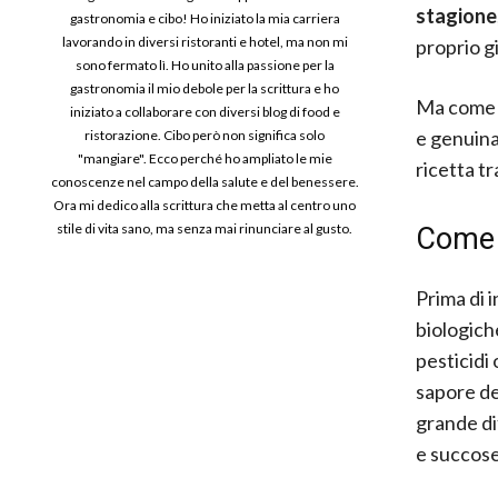
stagione
gastronomia e cibo! Ho iniziato la mia carriera
lavorando in diversi ristoranti e hotel, ma non mi
proprio g
sono fermato lì. Ho unito alla passione per la
gastronomia il mio debole per la scrittura e ho
Ma come s
iniziato a collaborare con diversi blog di food e
e genuina
ristorazione. Cibo però non significa solo
"mangiare". Ecco perché ho ampliato le mie
ricetta tr
conoscenze nel campo della salute e del benessere.
Ora mi dedico alla scrittura che metta al centro uno
stile di vita sano, ma senza mai rinunciare al gusto.
Come 
Prima di 
biologich
pesticidi
sapore de
grande di
e succose