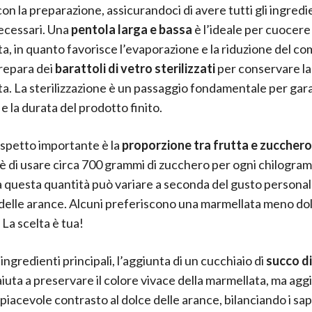
on la preparazione, assicurandoci di avere tutti gli ingredie
necessari. Una
pentola larga e bassa
è l’ideale per cuocere 
a, in quanto favorisce l’evaporazione e la riduzione del c
prepara dei
barattoli di vetro sterilizzati
per conservare la
a. La sterilizzazione è un passaggio fondamentale per gara
e la durata del prodotto finito.
aspetto importante è la
proporzione tra frutta e zucchero
è di usare circa 700 grammi di zucchero per ogni chilogra
a questa quantità può variare a seconda del gusto personal
delle arance. Alcuni preferiscono una marmellata meno dolc
 La scelta è tua!
 ingredienti principali, l’aggiunta di un cucchiaio di
succo di
aiuta a preservare il colore vivace della marmellata, ma ag
piacevole contrasto al dolce delle arance, bilanciando i sap