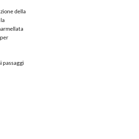
zione della
la
 marmellata
 per
ai passaggi