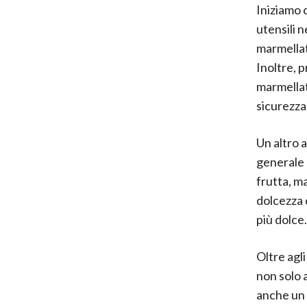
Iniziamo c
utensili 
marmellat
Inoltre, 
marmellat
sicurezza 
Un altro 
generale 
frutta, m
dolcezza 
più dolce.
Oltre agli
non solo 
anche un 