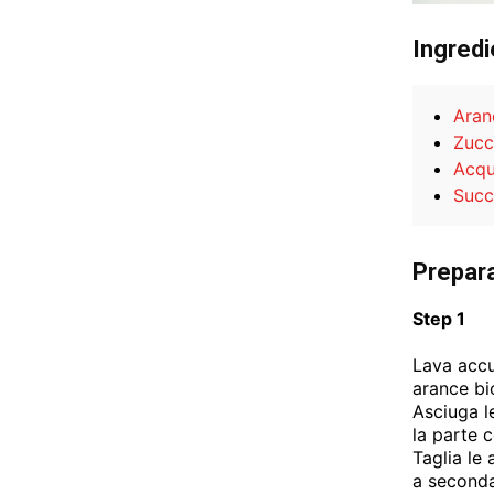
Ingredi
Aran
Zucc
Acq
Succ
Prepar
Step 1
Lava accu
arance bio
Asciuga l
la parte 
Taglia le 
a seconda