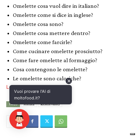
✕
Vuoi provare l'AI di
moltofood.it?