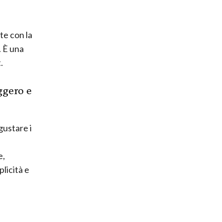
te con la
. È una
.
ggero e
gustare i
e,
licità e