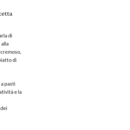
cetta
rla di
 alla
o cremoso,
iatto di
 a pasti
tività e la
 dei