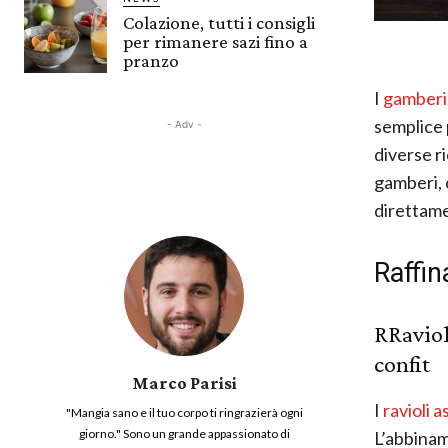
Colazione, tutti i consigli
per rimanere sazi fino a
pranzo
I
gamberi
semplice 
- Adv -
diverse ri
gamberi, 
direttame
Raffin
R
Raviol
confit
Marco Parisi
I
ravioli 
"Mangia sano e il tuo corpo ti ringrazierà ogni
giorno." Sono un grande appassionato di
L’abbinam