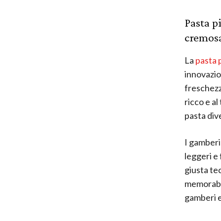
Pasta p
cremosa
La
pasta 
innovazion
freschezz
ricco e al
pasta div
I gamberi 
leggeri e
giusta te
memorabil
gamberi e