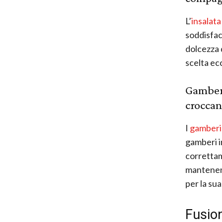
L’
insalata
soddisfac
dolcezza 
scelta ec
Gamberi
croccan
I
gamberi
gamberi i
correttam
mantenend
per la sua
Fusio