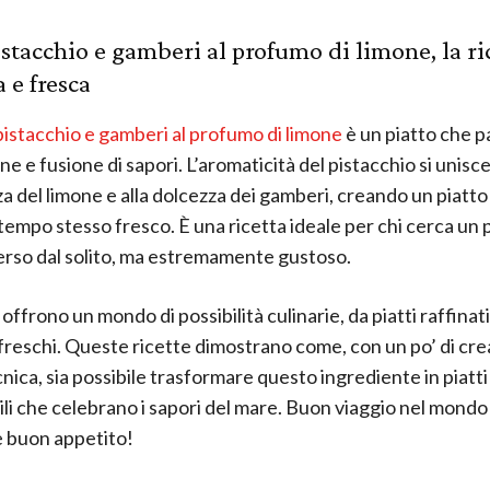
istacchio e gamberi al profumo di limone, la ri
 e fresca
pistacchio e gamberi al profumo di limone
è un piatto che pa
e e fusione di sapori. L’aromaticità del pistacchio si unisce
a del limone e alla dolcezza dei gamberi, creando un piatt
 tempo stesso fresco. È una ricetta ideale per chi cerca un p
erso dal solito, ma estremamente gustoso.
offrono un mondo di possibilità culinarie, da piatti raffinati
 freschi. Queste ricette dimostrano come, con un po’ di crea
cnica, sia possibile trasformare questo ingrediente in piatti
i che celebrano i sapori del mare. Buon viaggio nel mondo
 buon appetito!