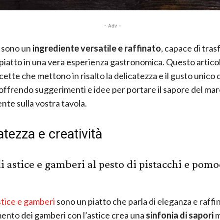
- Adv -
sono un
ingrediente versatile e raffinato
, capace di tra
piatto in una vera esperienza gastronomica. Questo artico
cette che mettono in risalto la delicatezza e il gusto unico 
offrendo suggerimenti e idee per portare il sapore del ma
nte sulla vostra tavola.
atezza e creatività
i astice e gamberi al pesto di pistacchi e pom
astice e gamberi
sono un piatto che parla di eleganza e raffi
ento dei gamberi con l’astice crea una
sinfonia di sapori
m