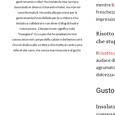
gastronomia e cibo! Ho iniziato la mia carriera
mentre il
lavorando in diversi ristoranti e hotel, ma non mi
freschezz
sono fermato lì. Ho unito alla passione per la
gastronomia il mio debole per la scrittura e ho
impressio
iniziato a collaborare con diversi blog di food e
ristorazione. Cibo però non significa solo
Risotto
"mangiare". Ecco perché ho ampliato le mie
che stup
conoscenze nel campo della salute e del benessere.
Ora mi dedico alla scrittura che metta al centro uno
stile di vita sano, ma senza mai rinunciare al gusto.
Il
risotto
audace di
agrumato 
dolcezza 
Gusto
Insalat
compag