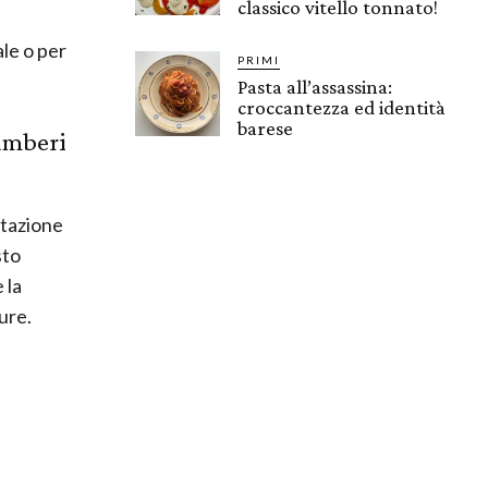
classico vitello tonnato!
le o per
PRIMI
Pasta all’assassina:
croccantezza ed identità
barese
gamberi
etazione
sto
 la
ure.