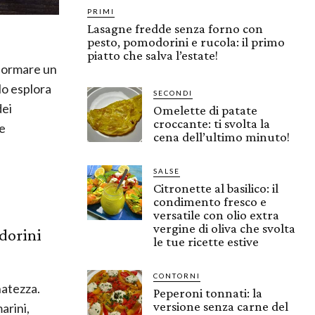
PRIMI
Lasagne fredde senza forno con
pesto, pomodorini e rucola: il primo
piatto che salva l’estate!
sformare un
lo esplora
SECONDI
dei
Omelette di patate
croccante: ti svolta la
re
cena dell’ultimo minuto!
SALSE
Citronette al basilico: il
condimento fresco e
versatile con olio extra
vergine di oliva che svolta
odorini
le tue ricette estive
CONTORNI
natezza.
Peperoni tonnati: la
versione senza carne del
arini,