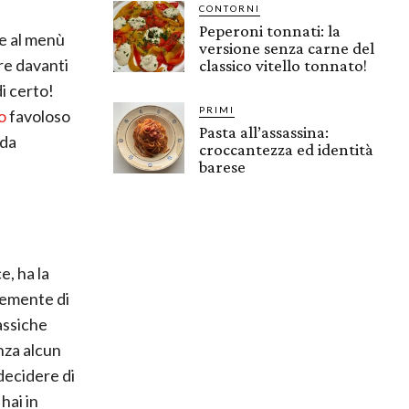
CONTORNI
Peperoni tonnati: la
e al menù
versione senza carne del
are davanti
classico vitello tonnato!
di certo!
PRIMI
to
favoloso
Pasta all’assassina:
 da
croccantezza ed identità
barese
e, ha la
vemente di
assiche
nza alcun
 decidere di
 hai in