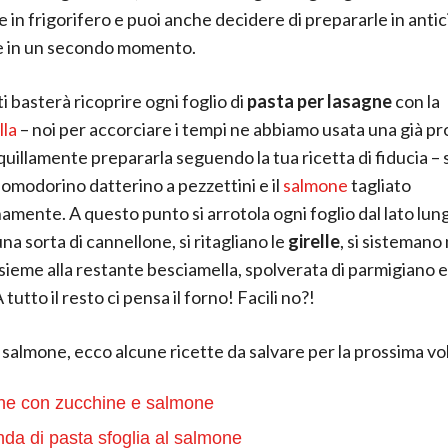
e in frigorifero e puoi anche decidere di prepararle in antic
e in un secondo momento.
ti basterà ricoprire ogni foglio di
pasta per lasagne
con la
lla
– noi per accorciare i tempi ne abbiamo usata una già pr
quillamente prepararla seguendo la tua ricetta di fiducia – 
omodorino datterino a pezzettini e il
salmone
tagliato
amente. A questo punto si arrotola ogni foglio dal lato lung
a sorta di cannellone, si ritagliano le
girelle
, si sistemano 
nsieme alla restante besciamella, spolverata di parmigiano e 
 tutto il resto ci pensa il forno! Facili no?!
l salmone, ecco alcune ricette da salvare per la prossima vo
ne con zucchine e salmone
nda di pasta sfoglia al salmone