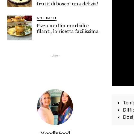
frutti di bosco: una delizia!
ANTIPASTI
Pizza muffin morbidi e
filanti, la ricetta facilissima
- Adv -
Temp
Diffi
Dosi
MoodlyFood