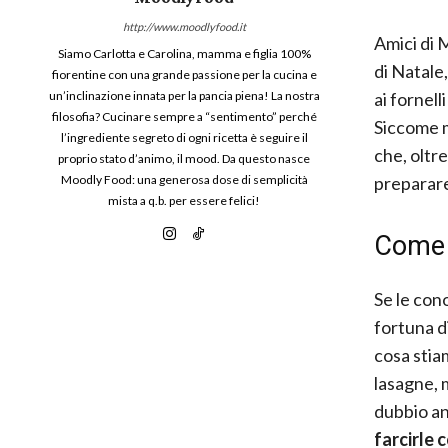
http://www.moodlyfood.it
Amici di 
Siamo Carlotta e Carolina, mamma e figlia 100%
di Natale,
fiorentine con una grande passione per la cucina e
ai fornell
un’inclinazione innata per la pancia piena! La nostra
filosofia? Cucinare sempre a “sentimento” perché
Siccome m
l’ingrediente segreto di ogni ricetta è seguire il
che, oltr
proprio stato d’animo, il mood. Da questo nasce
preparare
Moodly Food: una generosa dose di semplicità
mista a q.b. per essere felici!
Come f
Se le cono
fortuna d
cosa stiam
lasagne, 
dubbio anc
farcirle 