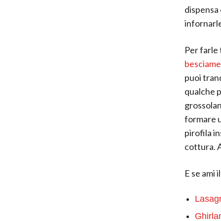
dispensa 
infornarl
Per farle 
besciame
puoi tran
qualche p
grossolan
formare un
pirofila i
cottura. A
E se ami i
Lasag
Ghirla