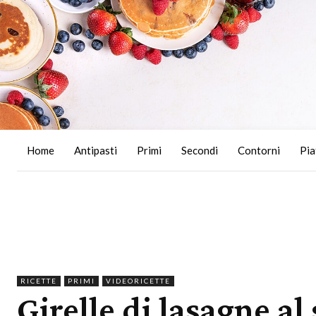
Home
Antipasti
Primi
Secondi
Contorni
Pia
RICETTE
PRIMI
VIDEORICETTE
Girelle di lasagne al