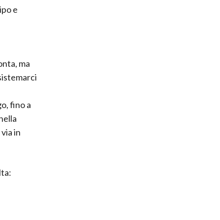
ipo e
onta, ma
sistemarci
o, fino a
nella
via in
lta: