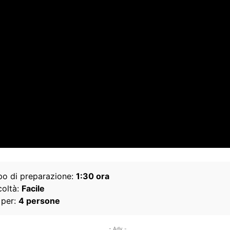
o di preparazione:
1:30 ora
coltà:
Facile
 per:
4 persone
- Adv -