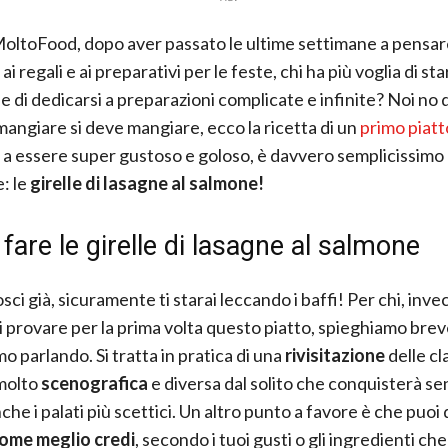
MoltoFood, dopo aver passato le ultime settimane a pensar
 ai regali e ai preparativi per le feste, chi ha più voglia di st
i e di dedicarsi a preparazioni complicate e infinite? Noi no 
angiare si deve mangiare, ecco la ricetta di un
primo piat
e a essere super gustoso e goloso, è davvero semplicissimo
: le
girelle di lasagne al salmone!
are le girelle di lasagne al salmone
sci già, sicuramente ti starai leccando i baffi! Per chi, invec
i provare per la prima volta questo piatto, spieghiamo bre
o parlando. Si tratta in pratica di una
rivisitazione
delle cl
molto
scenografica
e diversa dal solito che conquisterà se
he i palati più scettici. Un altro punto a favore è che puoi
come meglio credi
, secondo i tuoi gusti o gli ingredienti che