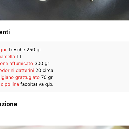
enti
gne
fresche 250 gr
iamella
1 l
one affumicato
300 gr
dorini datterini
20 circa
igiano grattugiato
70 gr
cipollina
facoltativa q.b.
azione