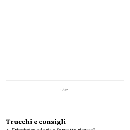
- Adv -
Trucchi e consigli
Friggitrice ad aria a fornetto ricette?