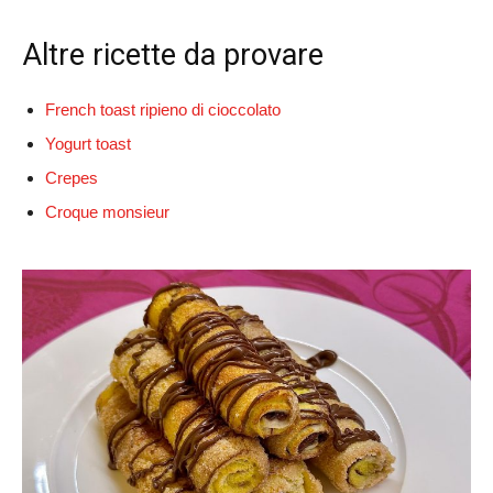
Altre ricette da provare
French toast ripieno di cioccolato
Yogurt toast
Crepes
Croque monsieur