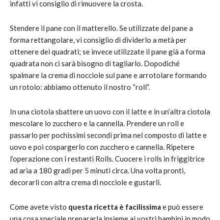
infatti vi consiglio di rimuovere la crosta.
Stendere il pane con il matterello. Se utilizzate del pane a
forma rettangolare, vi consiglio di dividerlo a metà per
ottenere dei quadrati; se invece utilizzate il pane già a forma
quadrata non ci sarà bisogno di tagliarlo. Dopodiché
spalmare la crema di nocciole sul pane e arrotolare formando
un rotolo: abbiamo ottenuto il nostro “roll”.
In una ciotola sbattere un uovo con il latte e in un’altra ciotola
mescolare lo zucchero e la cannella. Prendere un roll e
passarlo per pochissimi secondi prima nel composto di latte e
uovo e poi cospargerlo con zucchero e cannella. Ripetere
l’operazione con i restanti Rolls. Cuocere i rolls in friggitrice
ad aria a 180 gradi per 5 minuti circa. Una volta pronti,
decorarli con altra crema di nocciole e gustarli.
Come avete visto
questa ricetta è facilissima
e può essere
una cosa speciale prepararla insieme ai vostri bambini in modo