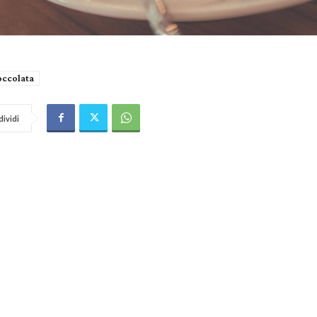
occolata
ividi