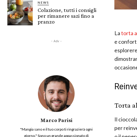
NEWS
Colazione, tutti i consigli
per rimanere sazi fino a
pranzo
La
torta a
e confort
- Adv -
esplorere
dimostran
occasione 
Reinve
Torta a
Il cioccol
Marco Parisi
per reinve
"Mangia sano e il tuo corpo ti ringrazierà ogni
o il pepe
giorno." Sono un grande appassionato di