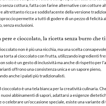
o senza cottura, fatta con farine alternative con cotture al
e altrettanto ricca e soddisfacente della versione tradizio
proccio permette a tutti di godere di un pezzo di felicità a
o, senza esclusioni.
 pere e cioccolato, la ricetta senza burro che ti
cioccolato non è più una nicchia, ma una scelta consapevole
a torta al cioccolato con frutta, utilizzando ingredienti fre
non solo è un gesto di inclusività ma anche di rispetto per l
rianti offrono una consistenza unica e un sapore pieno,
do anche i palati più tradizionalisti.
l cioccolato è una tela bianca per la creatività culinaria. Che 
 nuovi abbinamenti di sapori, adattarsi a esigenze dietetic
e o celebrare un’occasione speciale, esiste una variante di 