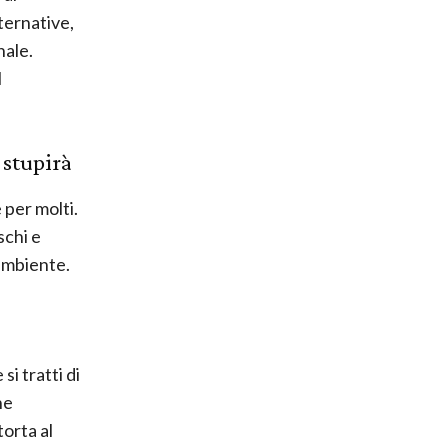
ternative,
nale.
l
 stupirà
 per molti.
schi e
’ambiente.
si tratti di
he
torta al