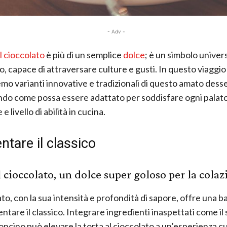
- Adv -
l cioccolato
è più di un semplice
dolce
; è un simbolo univers
o, capace di attraversare culture e gusti. In questo viaggio 
mo varianti innovative e tradizionali di questo amato desse
do come possa essere adattato per soddisfare ogni palato
e livello di abilità in cucina.
ntare il classico
l cioccolato, un dolce super goloso per la cola
ato, con la sua intensità e profondità di sapore, offre una b
ntare il classico. Integrare ingredienti inaspettati come il
roncino può elevare la torta al cioccolato a un’esperienza cu