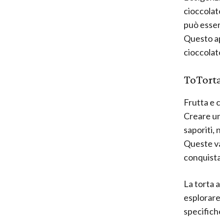
cioccolat
può esser
Questo ap
cioccolat
To
Torta
Frutta e 
Creare un
saporiti, 
Queste va
conquistan
La torta a
esplorare
specifich