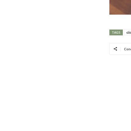
ci
TAGS
Cond