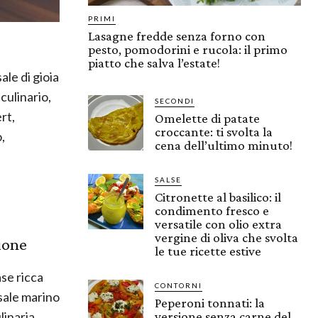
PRIMI
Lasagne fredde senza forno con
pesto, pomodorini e rucola: il primo
piatto che salva l’estate!
ale di gioia
culinario,
SECONDI
rt,
Omelette di patate
croccante: ti svolta la
,
cena dell’ultimo minuto!
SALSE
Citronette al basilico: il
condimento fresco e
versatile con olio extra
vergine di oliva che svolta
zione
le tue ricette estive
ase ricca
CONTORNI
 sale marino
Peperoni tonnati: la
linaria
versione senza carne del