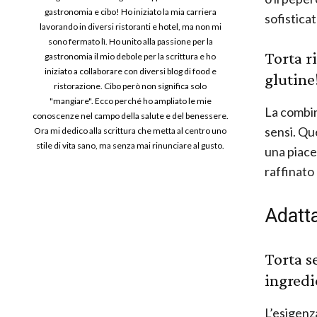
gastronomia e cibo! Ho iniziato la mia carriera
sofisticat
lavorando in diversi ristoranti e hotel, ma non mi
sono fermato lì. Ho unito alla passione per la
Torta ri
gastronomia il mio debole per la scrittura e ho
iniziato a collaborare con diversi blog di food e
glutine
ristorazione. Cibo però non significa solo
"mangiare". Ecco perché ho ampliato le mie
La combina
conoscenze nel campo della salute e del benessere.
sensi. Qu
Ora mi dedico alla scrittura che metta al centro uno
stile di vita sano, ma senza mai rinunciare al gusto.
una piace
raffinato
Adatt
Torta se
ingredi
L’esigenza