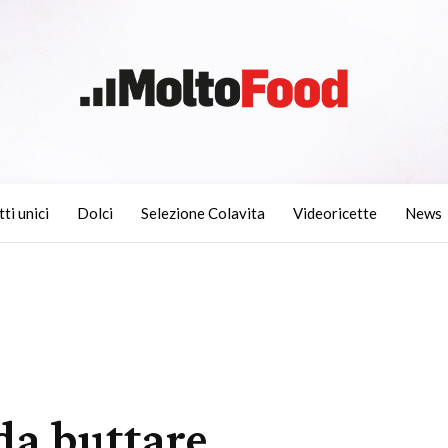
tti unici
Dolci
Selezione Colavita
Videoricette
News
da buttare