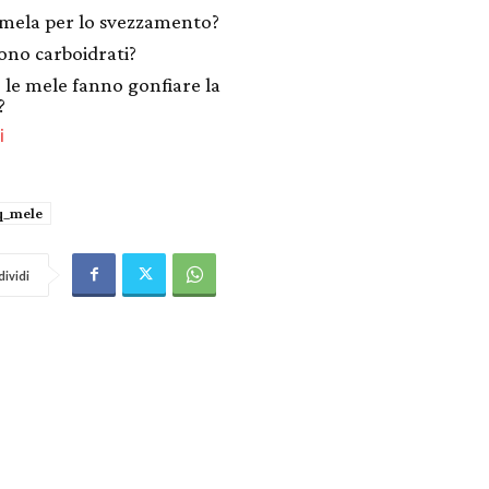
mela per lo svezzamento?
ono carboidrati?
 le mele fanno gonfiare la
?
i
q_mele
ividi