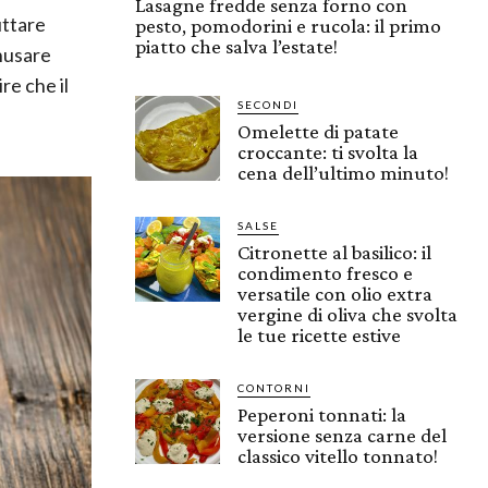
Lasagne fredde senza forno con
uttare
pesto, pomodorini e rucola: il primo
piatto che salva l’estate!
nnusare
re che il
SECONDI
Omelette di patate
croccante: ti svolta la
cena dell’ultimo minuto!
SALSE
Citronette al basilico: il
condimento fresco e
versatile con olio extra
vergine di oliva che svolta
le tue ricette estive
CONTORNI
Peperoni tonnati: la
versione senza carne del
classico vitello tonnato!