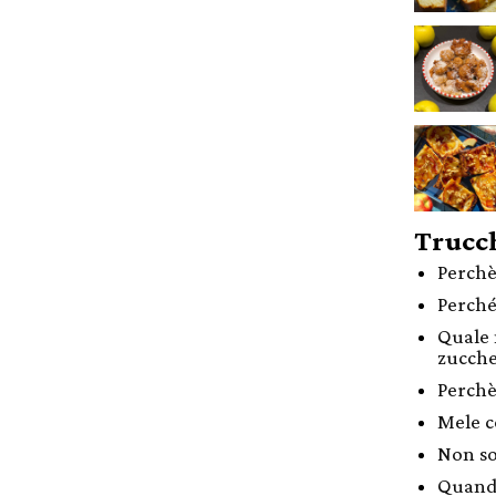
Trucch
Perchè
Perché
Quale
zucch
Perchè 
Mele c
Non so
Quando