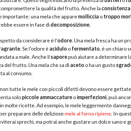
ompromettere la qualità del frutto. Anche la
consistenza
e importante: una mela che appare
molliccia
o
troppo mor
rebbe essere in fase di
decomposizione
.
aspetto da considerare è l’
odore
. Una mela fresca ha un p
ragrante
. Se l’odore è
acidulo
o
fermentato
, è un chiaro 
 andata a male. Anche il
sapore
può aiutare a determinare l
a del frutto. Una mela che sa di
aceto
o ha un gusto
sgrad
tta al consumo.
non tutte le mele con piccoli difetti devono essere gettate 
senta solo
piccole ammaccature
o
imperfezioni
, può anco
a in molte ricette. Ad esempio, le mele leggermente danne
per preparare delle deliziose
mele al forno ripiene
. In que
eviterai sprechi, ma potrai anche gustare un dolce sano e 