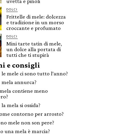
uvetta e pinoli
DOLCI
Frittelle di mele: dolcezza
e tradizione in un morso
croccante e profumato
DOLCI
Mini tarte tatin di mele,
un dolce alla portata di
tutti che ti stupirà
i e consigli
 le mele ci sono tutto l’anno?
 mela annurca?
 mela contiene meno
ero?
la mela si ossida?
ome contorno per arrosto?
no mele non son pere?
 una mela è marcia?