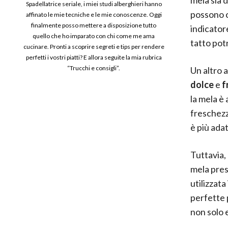
Spadellatrice seriale, i miei studi alberghieri hanno
possono c
affinato le mie tecniche e le mie conoscenze. Oggi
finalmente posso mettere a disposizione tutto
indicator
quello che ho imparato con chi come me ama
tatto pot
cucinare. Pronti a scoprire segreti e tips per rendere
perfetti i vostri piatti? E allora seguite la mia rubrica
“Trucchi e consigli”.
Un altro 
dolce
e
f
la mela è
freschezz
è più ada
Tuttavia, 
mela pre
utilizzat
perfette 
non solo 