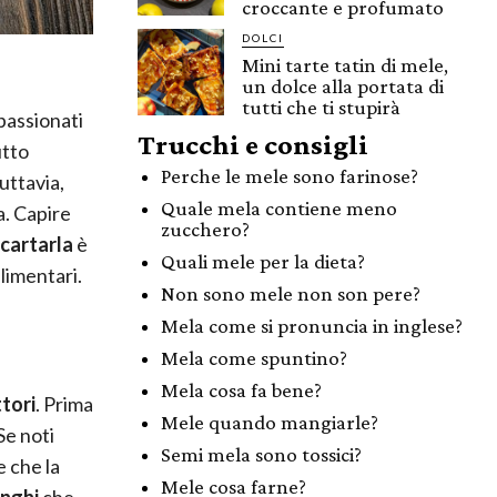
croccante e profumato
DOLCI
Mini tarte tatin di mele,
un dolce alla portata di
tutti che ti stupirà
passionati
Trucchi e consigli
utto
Perche le mele sono farinose?
Tuttavia,
Quale mela contiene meno
a. Capire
zucchero?
cartarla
è
Quali mele per la dieta?
limentari.
Non sono mele non son pere?
Mela come si pronuncia in inglese?
Mela come spuntino?
Mela cosa fa bene?
tori
. Prima
Mele quando mangiarle?
Se noti
Semi mela sono tossici?
e che la
Mele cosa farne?
nghi
che