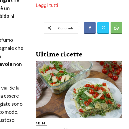
Leggi tutti
è un
bida
al
Condividi
rofumo
segnale che
Ultime ricette
a
evole
non
via. Se la
ra essere
ggiate sono
sto modo,
gustoso.
PRIMI