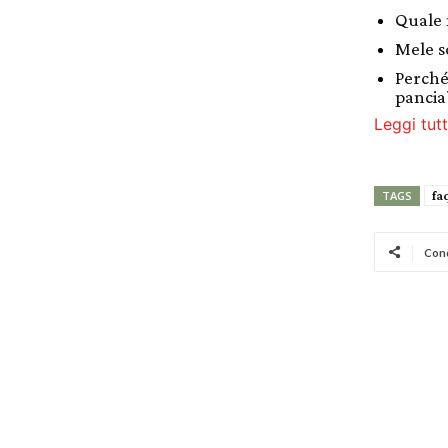
Quale 
Mele s
Perché
pancia
Leggi tutt
fa
TAGS
Cond