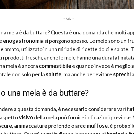
- Adv -
a mela è da buttare? Questa è una domanda che molti ap
 e
enogastronomia
si pongono spesso. Le mele sono un fr
e amato, utilizzato in una miriade di ricette dolci e salate. 
i i prodotti freschi, anche le mele hanno una durata limitat
na mela è ancora
commestibile
e quando invece è meglio
s
ale non solo per la
salute
, ma anche per evitare
sprechi
a
o una mela è da buttare?
ndere a questa domanda, è necessario considerare vari
fat
l’aspetto
visivo
della mela può fornire indicazioni preziose. 
scure
,
ammaccature
profonde o aree
muffose
, è probabil
da buttare. Questi segni indicano la presenza di
batteri
o
fu