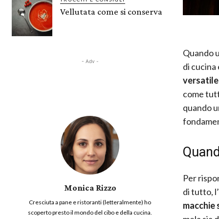
Vellutata come si conserva
Quando un
- Adv -
di cucina
versatile
come tutt
quando u
fondament
Quand
Per rispo
Monica Rizzo
di tutto, 
Cresciuta a pane e ristoranti (letteralmente) ho
macchie 
scoperto presto il mondo del cibo e della cucina.
mela sia 