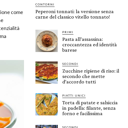
CONTORNI
Peperoni tonnati: la versione senza
cazione come
carne del classico vitello tonnato!
ne
tenzialità
PRIMI
 ma
Pasta all’assassina:
croccantezza ed identità
barese
SECONDI
Zucchine ripiene di riso: il
secondo che mette
d’accordo tutti
PIATTI UNICI
Torta di patate e salsiccia
in padella: filante, senza
forno e facilissima
SECONDI