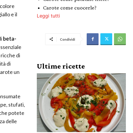
 colore
Carote come cuocerle?
allo e il
Leggi tutti
di
beta-
Condividi
essenziale
 ricche di
tà di
Ultime ricette
carote un
consumate
pe, stufati,
 che potete
za delle