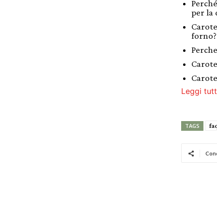
Perché
per la 
Carote
forno?
Perche
Carote
Carote
Leggi tutt
fa
TAGS
Cond