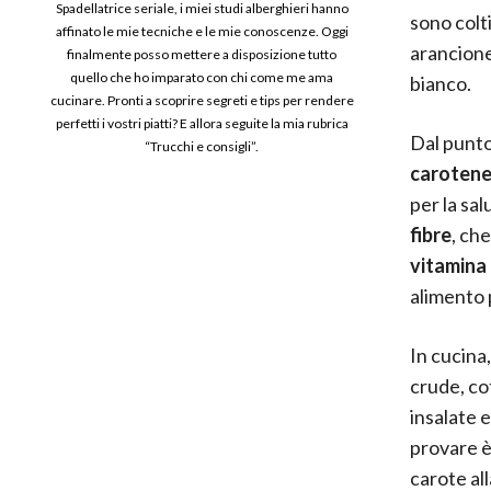
Spadellatrice seriale, i miei studi alberghieri hanno
sono colti
affinato le mie tecniche e le mie conoscenze. Oggi
arancione,
finalmente posso mettere a disposizione tutto
quello che ho imparato con chi come me ama
bianco.
cucinare. Pronti a scoprire segreti e tips per rendere
perfetti i vostri piatti? E allora seguite la mia rubrica
Dal punto
“Trucchi e consigli”.
caroten
per la sal
fibre
, ch
vitamina
alimento 
In cucina
crude, cot
insalate 
provare è
carote al