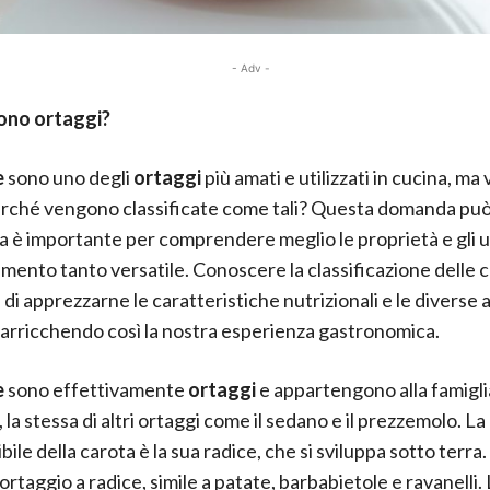
- Adv -
ono ortaggi?
e
sono uno degli
ortaggi
più amati e utilizzati in cucina, ma 
erché vengono classificate come tali? Questa domanda pu
a è importante per comprendere meglio le proprietà e gli us
imento tanto versatile. Conoscere la classificazione delle c
di apprezzarne le caratteristiche nutrizionali e le diverse 
, arricchendo così la nostra esperienza gastronomica.
e
sono effettivamente
ortaggi
e appartengono alla famigli
la stessa di altri ortaggi come il sedano e il prezzemolo. La
le della carota è la sua radice, che si sviluppa sotto terra
ortaggio a radice, simile a patate, barbabietole e ravanelli.