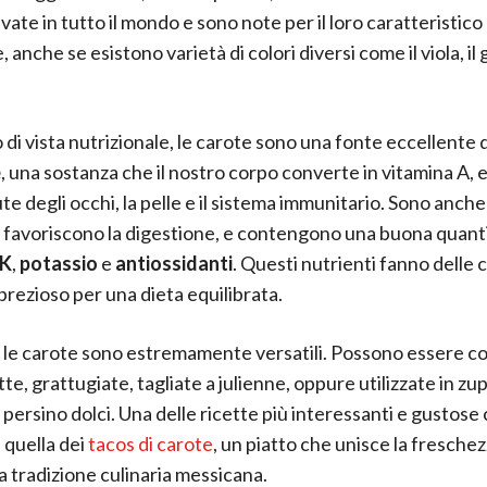
vate in tutto il mondo e sono note per il loro caratteristico
 anche se esistono varietà di colori diversi come il viola, il gi
 di vista nutrizionale, le carote sono una fonte eccellente 
e
, una sostanza che il nostro corpo converte in vitamina A, 
ute degli occhi, la pelle e il sistema immunitario. Sono anche
e favoriscono la digestione, e contengono una buona quanti
 K
,
potassio
e
antiossidanti
. Questi nutrienti fanno delle 
prezioso per una dieta equilibrata.
, le carote sono estremamente versatili. Possono essere 
te, grattugiate, tagliate a julienne, oppure utilizzate in zup
e persino dolci. Una delle ricette più interessanti e gustose
 quella dei
tacos di carote
, un piatto che unisce la freschez
la tradizione culinaria messicana.