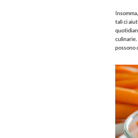
Insomma, l
tali ci a
quotidian
culinarie
possono di