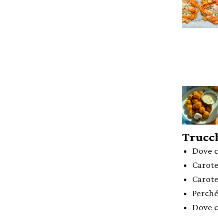
Trucch
Dove c
Carote
Carote
Perché
Dove c