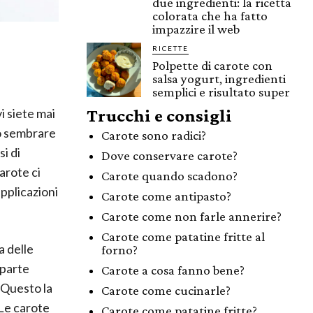
due ingredienti: la ricetta
colorata che ha fatto
impazzire il web
RICETTE
Polpette di carote con
salsa yogurt, ingredienti
semplici e risultato super
vi siete mai
Trucchi e consigli
ò sembrare
Carote sono radici?
i di
Dove conservare carote?
arote ci
Carote quando scadono?
applicazioni
Carote come antipasto?
Carote come non farle annerire?
Carote come patatine fritte al
a delle
forno?
 parte
Carote a cosa fanno bene?
. Questo la
Carote come cucinarle?
 Le carote
Carote come patatine fritte?