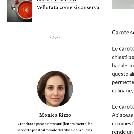
Vellutata come si conserva
Carote s
- Adv -
Le
carot
chiesti p
banale, m
questo al
permette 
culinarie
Le
carot
Apiaceae, 
Monica Rizzo
commestibi
Cresciuta a pane e ristoranti (letteralmente) ho
scoperto presto il mondo del cibo e della cucina.
rende un 