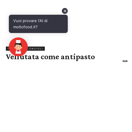
✕
Vuoi provare l'AI di
moltofood.it?