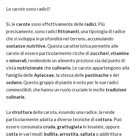
Le carote sono radici?
Sì, le
carote
sono effettivamente delle
radici
. Più
precisamente, sono radici
fittonanti
, una tipologia di radice
che si sviluppa in profondità nel terreno, accumulando
sostanze nutritive
. Questa caratteristica permette alle
carote di essere particolarmente ricche di
zuccheri
,
vitamine
e
minerali
, rendendole un alimento prezioso sia dal punto di
vista
nutrizionale
che
culinario
. Le carote appartengono alla
famiglia delle
Apiaceae
, la stessa delle
pastinache
e del
sedano
. Questo gruppo di piante è noto per le sue radici
commestibili, che hanno un ruolo cruciale in molte
tradizioni
culinarie
.
La
struttura
della carota, essendo una radice, la rende
particolarmente adatta a diverse tecniche di
cottura
. Può
essere consumata
cruda
,
grattugiata
in insalate, oppure
cotta
in vari modi:
bollita
,
arrostita
,
saltata
o addirittura